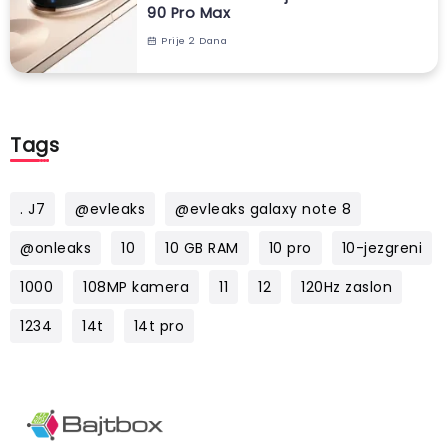
90 Pro Max
Prije 2 Dana
Tags
. J7
@evleaks
@evleaks galaxy note 8
@onleaks
10
10 GB RAM
10 pro
10-jezgreni
1000
108MP kamera
11
12
120Hz zaslon
1234
14t
14t pro