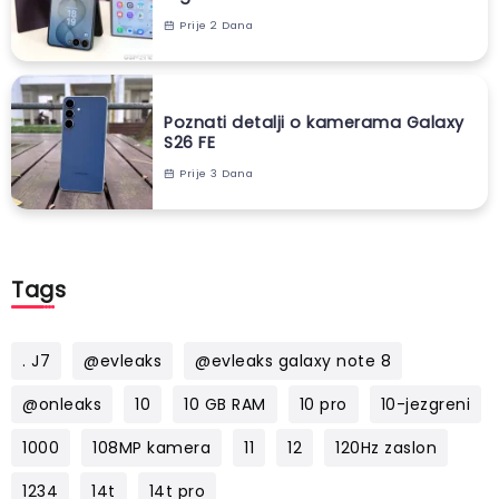
Prije 2 Dana
Poznati detalji o kamerama Galaxy
S26 FE
Prije 3 Dana
Tags
. J7
@evleaks
@evleaks galaxy note 8
@onleaks
10
10 GB RAM
10 pro
10-jezgreni
1000
108MP kamera
11
12
120Hz zaslon
1234
14t
14t pro