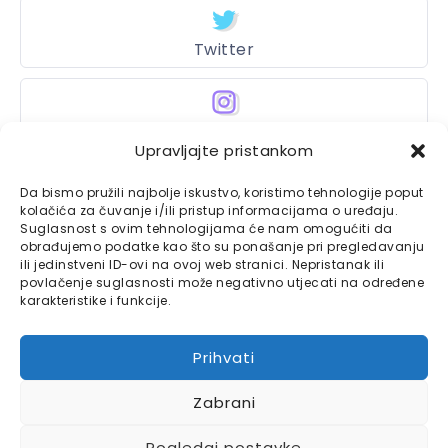
Twitter
Instagram
Upravljajte pristankom
Da bismo pružili najbolje iskustvo, koristimo tehnologije poput
kolačića za čuvanje i/ili pristup informacijama o uređaju.
Bajtbox
Suglasnost s ovim tehnologijama će nam omogućiti da
obrađujemo podatke kao što su ponašanje pri pregledavanju
Linkovi
Bajtbox koristi
ili jedinstveni ID-ovi na ovoj web stranici. Nepristanak ili
povlačenje suglasnosti može negativno utjecati na određene
Globalhost
hosting
karakteristike i funkcije.
Kontaktirajte nas
usluge.
Impressum
Prihvati
Pravila o privatnosti
Zabrani
Pogledaj postavke