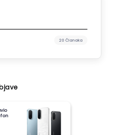
20 Članaka
objave
vio
lefon
m