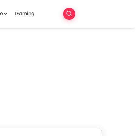
še
Gaming