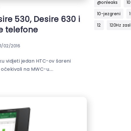
@onleaks
10
i
10-jezgreni
re 530, Desire 630 i
12
120Hz zas
 telefone
1/02/2016
iku vidjeti jedan HTC-ov šareni
očekivali na MWC-u....