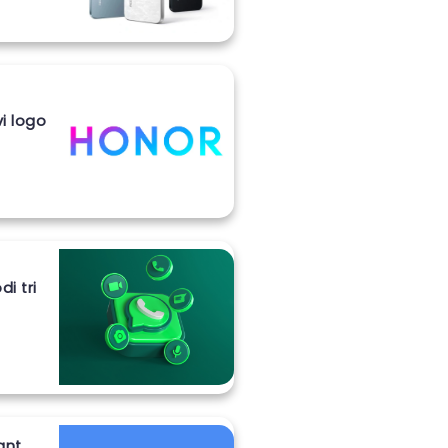
vi logo
i tri
ant