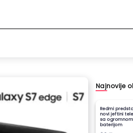
Najnovije 
Redmi predsta
novi jeftini te
sa ogromno
baterijom