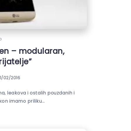
o
jen – modularan,
ijatelje”
1/02/2016
na, leakova i ostalih pouzdanih i
on imamo priliku...