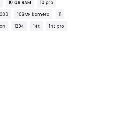
10 GB RAM
10 pro
1000
108MP kamera
11
lon
1234
14t
14t pro