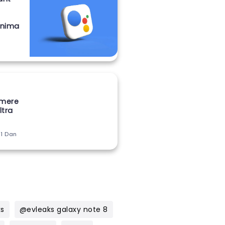
onima
amere
ltra
 1 Dan
ks
@evleaks galaxy note 8