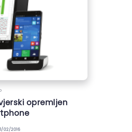
o
zvjerski opremljen
rtphone
1/02/2016