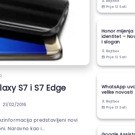
Bajtbox
Prije 12 Sati
Honor mijenja
identitet – No
i slogan
Bajtbox
Prije 12 Sati
o
laxy S7 i S7 Edge
WhatsApp uvod
velike novosti
Bajtbox
21/02/2016
Prije 13 Sati
ezinformacija predstavljeni novi
i. Naravno kao i...
Google Assist