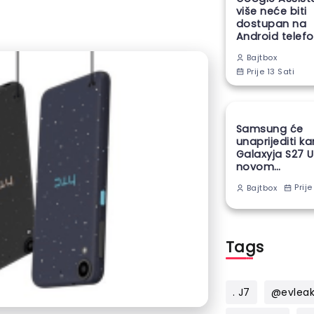
više neće biti
dostupan na
Android telef
Bajtbox
Prije 13 Sati
Samsung će
unaprijediti k
Galaxyja S27 U
novom
proizvodnom
Prije
Bajtbox
tehnikom
Tags
. J7
@evlea