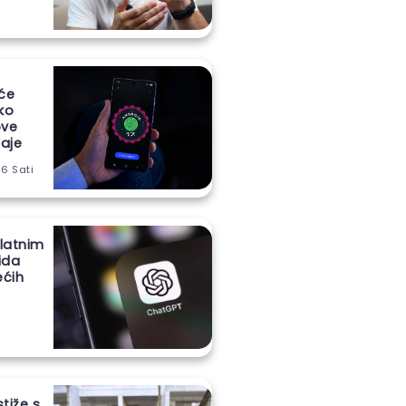
 će
iko
ove
aje
 6 Sati
latnim
ida
ećih
stiže s