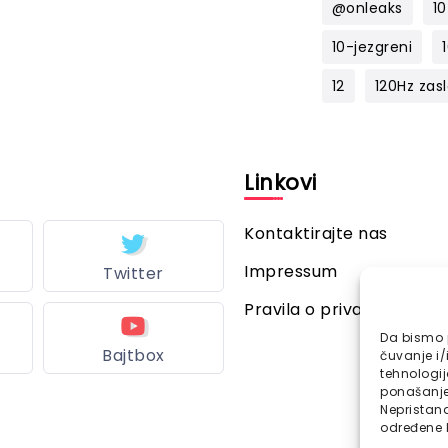
@onleaks
10
10-jezgreni
12
120Hz zas
l
Linkovi
Kontaktirajte nas
Impressum
Twitter
Pravila o privatnosti
Da bismo p
Bajtbox
čuvanje i/
tehnologi
ponašanje 
Nepristana
određene k