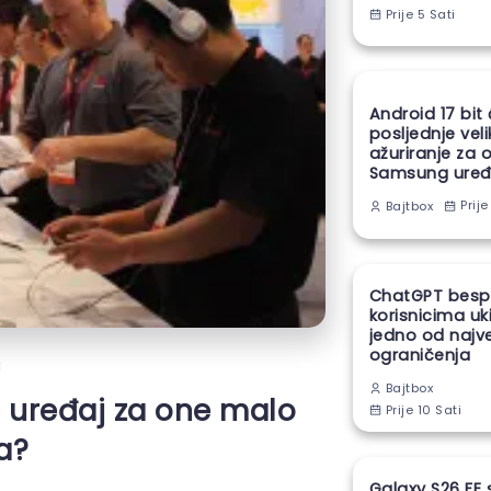
Prije 5 Sati
Android 17 bit
posljednje vel
ažuriranje za 
Samsung uređ
Prije
Bajtbox
ChatGPT besp
korisnicima uk
jedno od najv
ograničenja
i
Bajtbox
n uređaj za one malo
Prije 10 Sati
a?
Galaxy S26 FE 