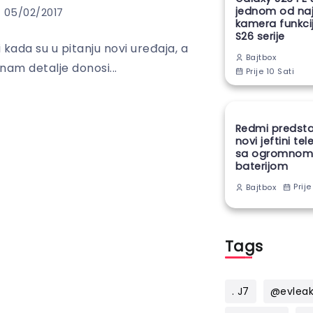
jednom od naj
05/02/2017
kamera funkcij
S26 serije
kada su u pitanju novi uređaja, a
Bajtbox
nam detalje donosi...
Prije 10 Sati
Redmi predsta
novi jeftini te
sa ogromno
baterijom
Prije
Bajtbox
Tags
. J7
@evlea