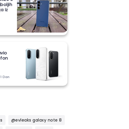
boljih
a iz
vio
lefon
m
 1 Dan
ks
@evleaks galaxy note 8