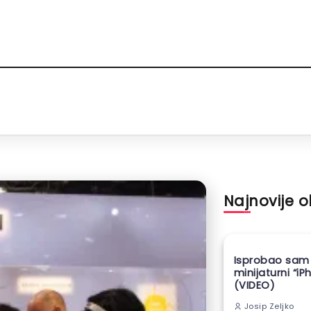
Najnovije 
Isprobao sam
minijaturni “iP
(VIDEO)
Josip Zeljko