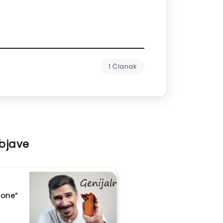
1 Članak
objave
hone”