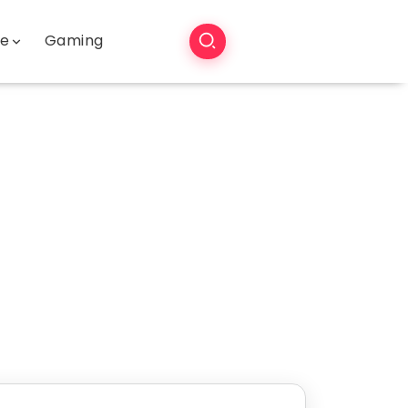
še
Gaming