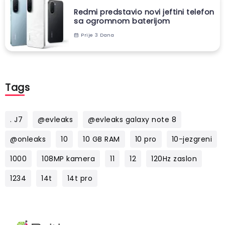
Redmi predstavio novi jeftini telefon
sa ogromnom baterijom
Prije 3 Dana
Tags
. J7
@evleaks
@evleaks galaxy note 8
@onleaks
10
10 GB RAM
10 pro
10-jezgreni
1000
108MP kamera
11
12
120Hz zaslon
1234
14t
14t pro