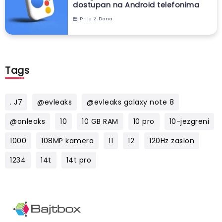
dostupan na Android telefonima
Prije 2 Dana
Tags
. J7
@evleaks
@evleaks galaxy note 8
@onleaks
10
10 GB RAM
10 pro
10-jezgreni
1000
108MP kamera
11
12
120Hz zaslon
1234
14t
14t pro