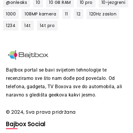
@onleaks
10
10 GB RAM
10 pro
10-jezgreni
1000
108MP kamera
11
12
120Hz zaslon
1234
14t
14t pro
Bajtbox portal se bavi svijetom tehnologije te
recenziramo sve što nam dođe pod povećalo. Od
telefona, gadgeta, TV Boxova sve do automobila, ali
naravno s gledišta geekova kakvi jesmo.
© 2024, Sva prava pridržana
Bajbox Social