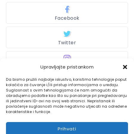
Facebook
Twitter
Upravljajte pristankom
Instagram
Da bismo pružili najbolje iskustvo, koristimo tehnologije poput
kolačića za čuvanje i/ili pristup informacijama o uređaju.
Suglasnost s ovim tehnologijama će nam omogućiti da
Bajtbox
obrađujemo podatke kao što su ponašanje pri pregledavanju
ili jedinstveni ID-ovi na ovoj web stranici. Nepristanak ili
Linkovi
povlačenje suglasnosti može negativno utjecati na određene
Bajtbox koristi
karakteristike i funkcije.
Globalhost
hosting
Kontaktirajte nas
usluge.
Prihvati
Impressum