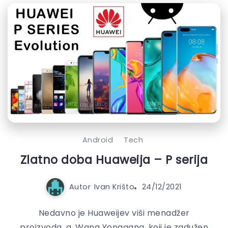
Android
Tech
Zlatno doba Huaweija – P serija
Autor
Ivan Krišto
24/12/2021
Nedavno je Huaweijev viši menadžer
proizvoda, g. Wang Yonggang, koji je zadužen