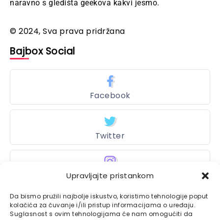
naravno s gledišta geekova kakvi jesmo.
© 2024, Sva prava pridržana
Bajbox Social
Facebook
Twitter
Instagram
Upravljajte pristankom
Da bismo pružili najbolje iskustvo, koristimo tehnologije poput
kolačića za čuvanje i/ili pristup informacijama o uređaju.
Suglasnost s ovim tehnologijama će nam omogućiti da
Bajtbox