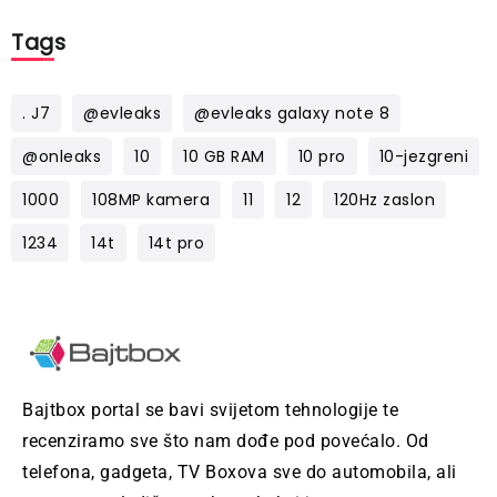
Tags
. J7
@evleaks
@evleaks galaxy note 8
@onleaks
10
10 GB RAM
10 pro
10-jezgreni
1000
108MP kamera
11
12
120Hz zaslon
1234
14t
14t pro
Bajtbox portal se bavi svijetom tehnologije te
recenziramo sve što nam dođe pod povećalo. Od
telefona, gadgeta, TV Boxova sve do automobila, ali