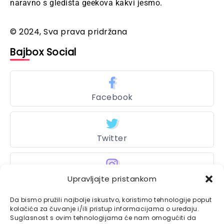
naravno s gledišta geekova kakvi jesmo.
© 2024, Sva prava pridržana
Bajbox Social
Facebook
Twitter
Instagram
Upravljajte pristankom
Da bismo pružili najbolje iskustvo, koristimo tehnologije poput
kolačića za čuvanje i/ili pristup informacijama o uređaju.
Suglasnost s ovim tehnologijama će nam omogućiti da
Bajtbox