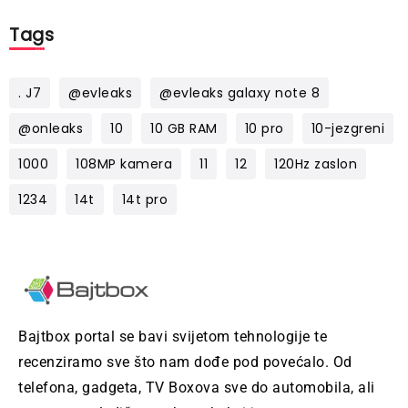
Tags
. J7
@evleaks
@evleaks galaxy note 8
@onleaks
10
10 GB RAM
10 pro
10-jezgreni
1000
108MP kamera
11
12
120Hz zaslon
1234
14t
14t pro
Bajtbox portal se bavi svijetom tehnologije te
recenziramo sve što nam dođe pod povećalo. Od
telefona, gadgeta, TV Boxova sve do automobila, ali