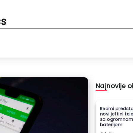
ss
Najnovije 
Redmi predsta
novi jeftini te
sa ogromno
baterijom