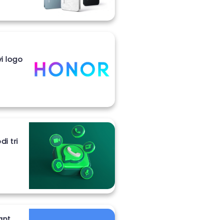
vi logo
i tri
ant