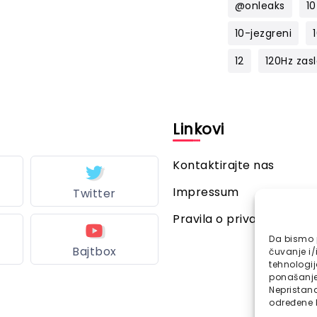
@onleaks
10
10-jezgreni
12
120Hz zas
l
Linkovi
Kontaktirajte nas
Impressum
Twitter
Pravila o privatnosti
Da bismo p
Bajtbox
čuvanje i/
tehnologi
ponašanje 
Nepristana
određene k