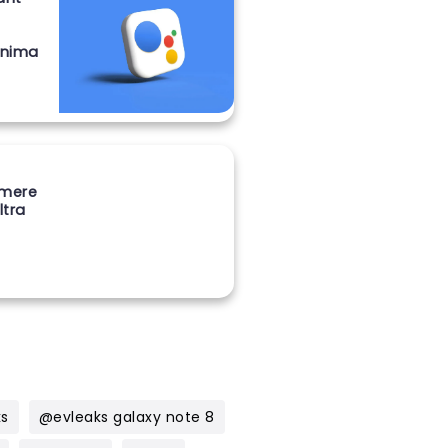
onima
amere
ltra
ks
@evleaks galaxy note 8