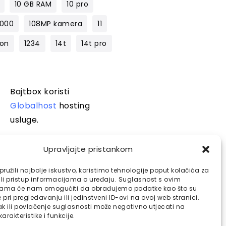
10 GB RAM
10 pro
1000
108MP kamera
11
lon
1234
14t
14t pro
Bajtbox koristi
Globalhost
hosting
usluge.
Upravljajte pristankom
ružili najbolje iskustvo, koristimo tehnologije poput kolačića za
ili pristup informacijama o uređaju. Suglasnost s ovim
jama će nam omogućiti da obrađujemo podatke kao što su
pri pregledavanju ili jedinstveni ID-ovi na ovoj web stranici.
k ili povlačenje suglasnosti može negativno utjecati na
arakteristike i funkcije.