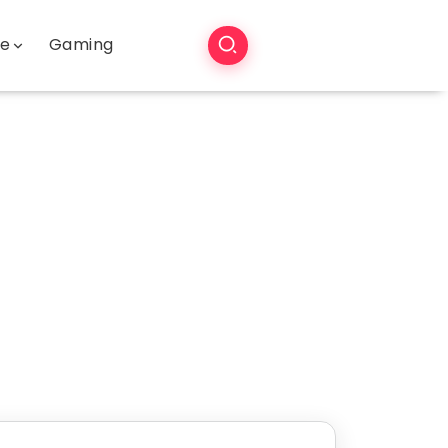
še
Gaming