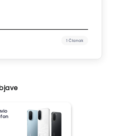
1 Članak
objave
vio
lefon
m