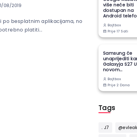
više neće biti
1/08/2019
dostupan na
Android telef
ti po besplatnim aplikacijama, no
Bajtbox
 potrebno platiti...
Prije 17 Sati
Samsung će
unaprijediti k
Galaxyja S27 U
novom
proizvodnom
Bajtbox
tehnikom
Prije 2 Dana
Tags
. J7
@evlea