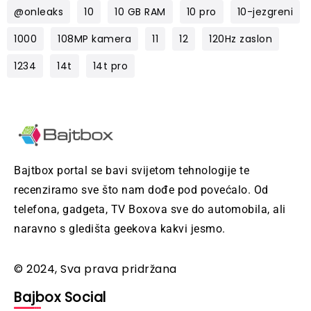
@onleaks
10
10 GB RAM
10 pro
10-jezgreni
1000
108MP kamera
11
12
120Hz zaslon
1234
14t
14t pro
Bajtbox portal se bavi svijetom tehnologije te
recenziramo sve što nam dođe pod povećalo. Od
telefona, gadgeta, TV Boxova sve do automobila, ali
naravno s gledišta geekova kakvi jesmo.
© 2024, Sva prava pridržana
Bajbox Social