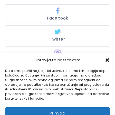
Facebook
Twitter
Instagram
Upravljajte pristankom
Da bismo pružili najbolje iskustvo, koristimo tehnologije poput
kolačića za čuvanje i/ili pristup informacijama o uređaju.
Suglasnost s ovim tehnologijama će nam omogućiti da
Bajtbox
obrađujemo podatke kao što su ponašanje pri pregledavanju
ili jedinstveni ID-ovi na ovoj web stranici. Nepristanak ili
Linkovi
Bajtbox koristi
povlačenje suglasnosti može negativno utjecati na određene
karakteristike i funkcije.
Globalhost
hosting
Kontaktirajte nas
usluge.
Prihvati