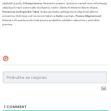
sljedećih pravila:
Citiranje Izvora
: Obavezno je jasno i precizno navesti izvor informacija,
uključujući naziv autora (ako dostupno), naslov članka ili teksta te datum objave.
Poveznica na Originalni Tekst
: Svaka upotreba sadržaja mora uključivati aktivnu
poveznicu (link) koja vodi na izvorni tekst na Bajtbox portalu.
Pravna Odgovornost
:
Kršenje ovih pravila može imati pravne posljedice sukladno zakonima o autorskim
pravima.
1
COMMENT