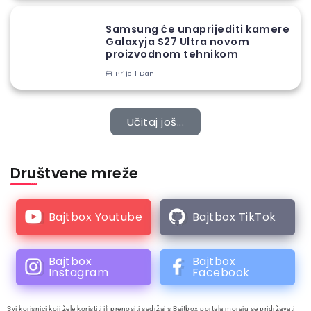
Samsung će unaprijediti kamere
Galaxyja S27 Ultra novom
proizvodnom tehnikom
Prije 1 Dan
Učitaj još...
Društvene mreže
Bajtbox Youtube
Bajtbox TikTok
Bajtbox
Bajtbox
Instagram
Facebook
Svi korisnici koji žele koristiti ili prenositi sadržaj s Bajtbox portala moraju se pridržavati