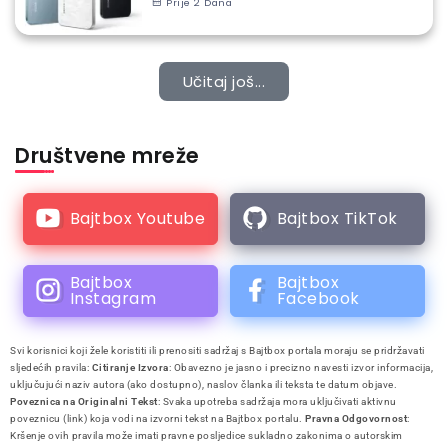
Prije 2 Dana
Učitaj još...
Društvene mreže
Bajtbox Youtube
Bajtbox TikTok
Bajtbox
Bajtbox
Instagram
Facebook
Svi korisnici koji žele koristiti ili prenositi sadržaj s Bajtbox portala moraju se pridržavati
sljedećih pravila:
Citiranje Izvora
: Obavezno je jasno i precizno navesti izvor informacija,
uključujući naziv autora (ako dostupno), naslov članka ili teksta te datum objave.
Poveznica na Originalni Tekst
: Svaka upotreba sadržaja mora uključivati aktivnu
poveznicu (link) koja vodi na izvorni tekst na Bajtbox portalu.
Pravna Odgovornost
:
Kršenje ovih pravila može imati pravne posljedice sukladno zakonima o autorskim