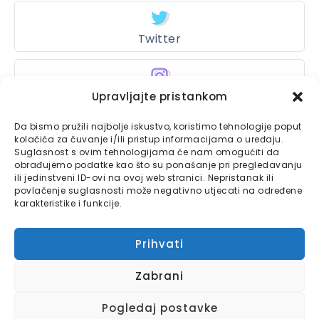
Twitter
Instagram
Upravljajte pristankom
Da bismo pružili najbolje iskustvo, koristimo tehnologije poput
kolačića za čuvanje i/ili pristup informacijama o uređaju.
Suglasnost s ovim tehnologijama će nam omogućiti da
Bajtbox
obrađujemo podatke kao što su ponašanje pri pregledavanju
ili jedinstveni ID-ovi na ovoj web stranici. Nepristanak ili
Linkovi
Bajtbox koristi
povlačenje suglasnosti može negativno utjecati na određene
karakteristike i funkcije.
Globalhost
hosting
Kontaktirajte nas
usluge.
Prihvati
Impressum
Zabrani
Pravila o privatnosti
Pogledaj postavke