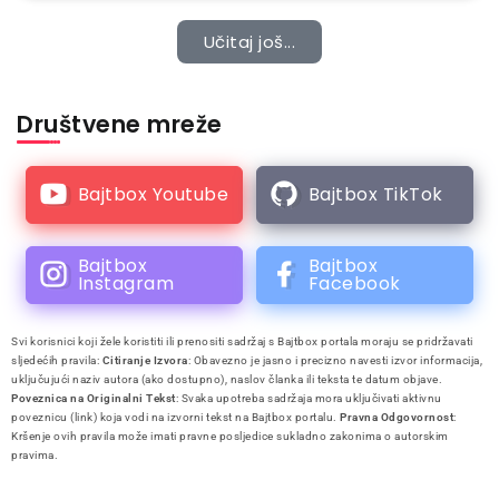
Učitaj još...
Društvene mreže
Bajtbox Youtube
Bajtbox TikTok
Bajtbox
Bajtbox
Instagram
Facebook
Svi korisnici koji žele koristiti ili prenositi sadržaj s Bajtbox portala moraju se pridržavati
sljedećih pravila:
Citiranje Izvora
: Obavezno je jasno i precizno navesti izvor informacija,
uključujući naziv autora (ako dostupno), naslov članka ili teksta te datum objave.
Poveznica na Originalni Tekst
: Svaka upotreba sadržaja mora uključivati aktivnu
poveznicu (link) koja vodi na izvorni tekst na Bajtbox portalu.
Pravna Odgovornost
:
Kršenje ovih pravila može imati pravne posljedice sukladno zakonima o autorskim
pravima.