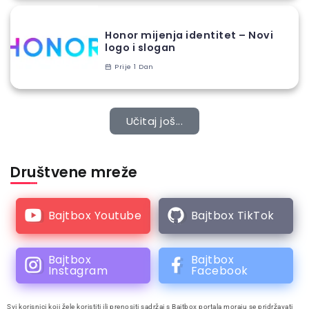
Honor mijenja identitet – Novi
logo i slogan
Prije 1 Dan
Učitaj još...
Društvene mreže
Bajtbox Youtube
Bajtbox TikTok
Bajtbox
Bajtbox
Instagram
Facebook
Svi korisnici koji žele koristiti ili prenositi sadržaj s Bajtbox portala moraju se pridržavati