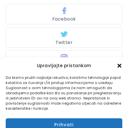
Facebook
Twitter
Instagram
Upravljajte pristankom
Da bismo pružili najbolje iskustvo, koristimo tehnologije poput
kolačića za čuvanje i/ili pristup informacijama o uređaju.
Suglasnost s ovim tehnologijama će nam omogućiti da
Bajtbox
obrađujemo podatke kao što su ponašanje pri pregledavanju
ili jedinstveni ID-ovi na ovoj web stranici. Nepristanak ili
Linkovi
Bajtbox koristi
povlačenje suglasnosti može negativno utjecati na određene
karakteristike i funkcije.
Globalhost
hosting
Kontaktirajte nas
usluge.
Prihvati