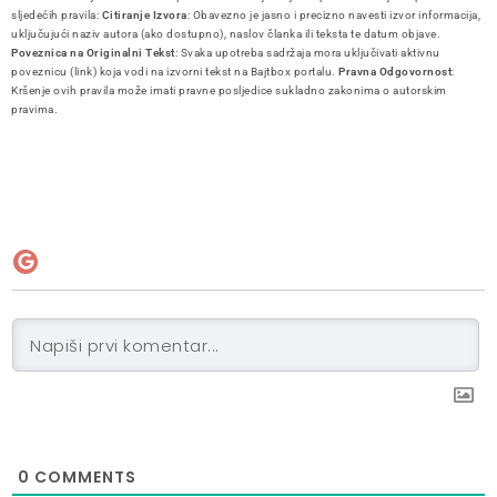
sljedećih pravila:
Citiranje Izvora
: Obavezno je jasno i precizno navesti izvor informacija,
uključujući naziv autora (ako dostupno), naslov članka ili teksta te datum objave.
Poveznica na Originalni Tekst
: Svaka upotreba sadržaja mora uključivati aktivnu
poveznicu (link) koja vodi na izvorni tekst na Bajtbox portalu.
Pravna Odgovornost
:
Kršenje ovih pravila može imati pravne posljedice sukladno zakonima o autorskim
pravima.
0
COMMENTS