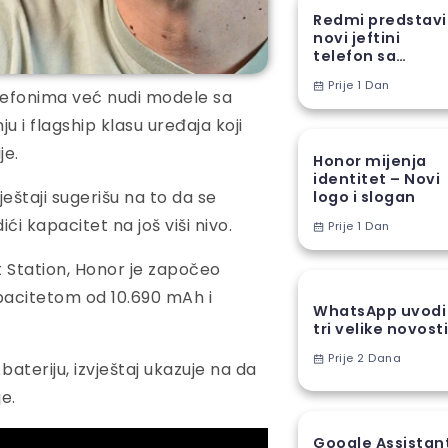
Redmi predstav
novi jeftini
telefon sa
ogromnom
Prije 1 Dan
baterijom
elefonima već nudi modele sa
u i flagship klasu uređaja koji
je.
Honor mijenja
identitet – Novi
ještaji sugerišu na to da se
logo i slogan
ći kapacitet na još viši nivo.
Prije 1 Dan
 Station, Honor je započeo
pacitetom od 10.690 mAh i
WhatsApp uvodi
tri velike novost
Prije 2 Dana
 bateriju, izvještaj ukazuje na da
e.
Google Assistan