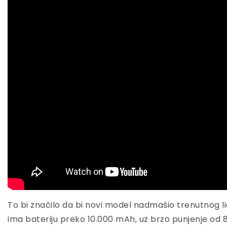
To bi značilo da bi novi model nadmašio trenutnog li
ima bateriju preko 10.000 mAh, uz brzo punjenje od 