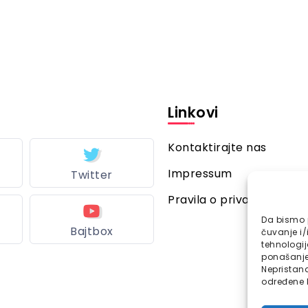
Linkovi
Kontaktirajte nas
Impressum
Twitter
Pravila o privatnosti
Da bismo p
Bajtbox
čuvanje i/
tehnologi
ponašanje 
Nepristana
određene k