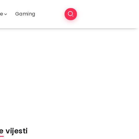
še
Gaming
 vijesti