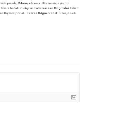
dećih pravila:
Citiranje Izvora
: Obavezno je jasno i
i teksta te datum objave.
Poveznica na Originalni Tekst
:
 na Bajtbox portalu.
Pravna Odgovornost
: Kršenje ovih