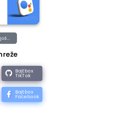
još...
mreže
Bajtbox
TikTok
Bajtbox
Facebook