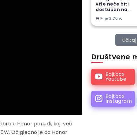
više neće biti
dostupan na
Android
Prije 2 Dana
telefonima
Učitaj 
Društvene 
Bajtbox
Youtube
Bajtbox
Instagram
dera u Honor ponudi, koji već
80W. Očigledno je da Honor