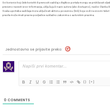
Svi korisnici koji žele koristiti ili prenositi sadržaj s Bajtbox portala moraju se pridržavati slje
precizno navesti izvor informacija, uključujući naziv autora (ako dostupno), naslov članka il
Svaka upotreba sadržaja mora uključivati aktivnu poveznicu (link) koja vodi na izvorni tekst
pravila može imati pravne posljedice sukladno zakonima o autorskim pravima.
Jednostavno se prijavite preko:
{}
[+]
0
COMMENTS