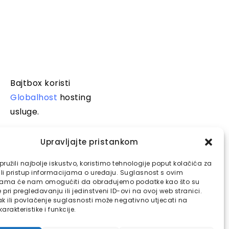
Bajtbox koristi
Globalhost
hosting
usluge.
Upravljajte pristankom
ružili najbolje iskustvo, koristimo tehnologije poput kolačića za
ili pristup informacijama o uređaju. Suglasnost s ovim
jama će nam omogućiti da obrađujemo podatke kao što su
pri pregledavanju ili jedinstveni ID-ovi na ovoj web stranici.
k ili povlačenje suglasnosti može negativno utjecati na
arakteristike i funkcije.