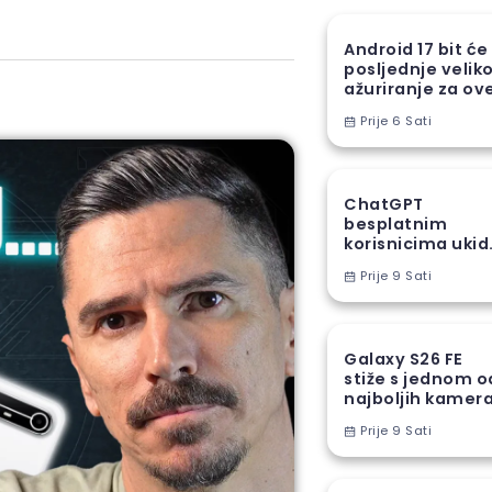
Android 17 bit će
posljednje velik
ažuriranje za ov
Samsung uređaj
Prije 6 Sati
ChatGPT
besplatnim
korisnicima ukid
jedno od najveć
Prije 9 Sati
ograničenja
Galaxy S26 FE
stiže s jednom o
najboljih kamer
funkcija iz S26
Prije 9 Sati
serije