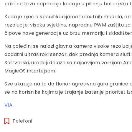
prilično brzo napreduje kada je u pitanju baterijska t
Kada je riječ o specifikacijama trenutnih modela, on
rezolucije, visoku svjetlinu, naprednu PWM zaštitu za
čipove nove generacije uz brzu memoriju i skladišten
Na poleđini se nalazi glavna kamera visoke rezolucij
dodatni ultraširoki senzor, dok prednja kamera služi za
Softverski, uređaji dolaze sa najnovijom verzijom An
MagicOS interfejsom.
Sve ukazuje na to da Honor agresivno gura granice au
se na korisnike kojima je trajanje baterije prioritet i
VIA
Telefoni