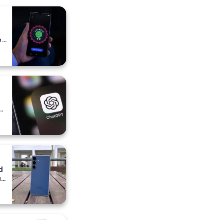
o
e
e
a
ih
d
a