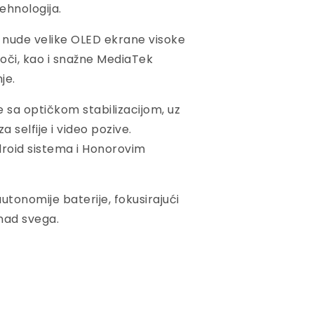
ehnologija.
i nude velike OLED ekrane visoke
 oči, kao i snažne MediaTek
je.
e sa optičkom stabilizacijom, uz
 selfije i video pozive.
droid sistema i Honorovim
tonomije baterije, fokusirajući
znad svega.