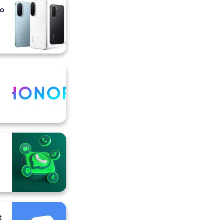
io
i
t