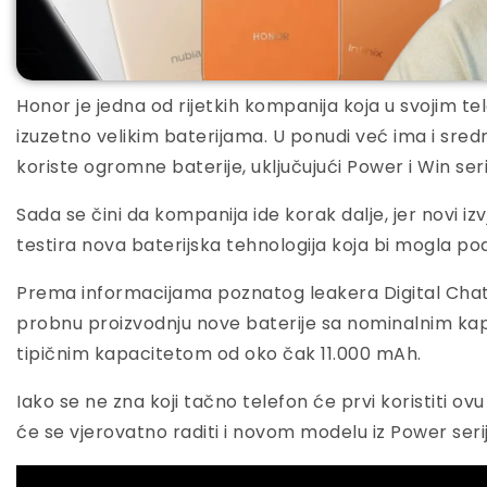
Honor je jedna od rijetkih kompanija koja u svojim t
izuzetno velikim baterijama. U ponudi već ima i srednj
koriste ogromne baterije, uključujući Power i Win seri
Sada se čini da kompanija ide korak dalje, jer novi izv
testira nova baterijska tehnologija koja bi mogla podi
Prema informacijama poznatog leakera Digital Chat
probnu proizvodnju nove baterije sa nominalnim ka
tipičnim kapacitetom od oko čak 11.000 mAh.
Iako se ne zna koji tačno telefon će prvi koristiti ovu
će se vjerovatno raditi i novom modelu iz Power serij