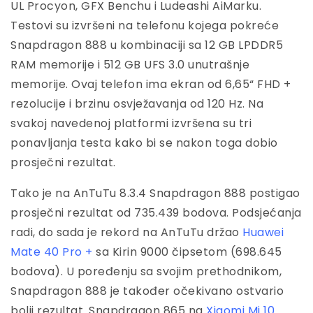
UL Procyon, GFX Benchu i Ludeashi AiMarku.
Testovi su izvršeni na telefonu kojega pokreće
Snapdragon 888 u kombinaciji sa 12 GB LPDDR5
RAM memorije i 512 GB UFS 3.0 unutrašnje
memorije. Ovaj telefon ima ekran od 6,65“ FHD +
rezolucije i brzinu osvježavanja od 120 Hz. Na
svakoj navedenoj platformi izvršena su tri
ponavljanja testa kako bi se nakon toga dobio
prosječni rezultat.
Tako je na AnTuTu 8.3.4 Snapdragon 888 postigao
prosječni rezultat od 735.439 bodova. Podsjećanja
radi, do sada je rekord na AnTuTu držao
Huawei
Mate 40 Pro +
sa Kirin 9000 čipsetom (698.645
bodova). U poređenju sa svojim prethodnikom,
Snapdragon 888 je također očekivano ostvario
bolji rezultat. Snapdragon 865 na
Xiaomi Mi 10