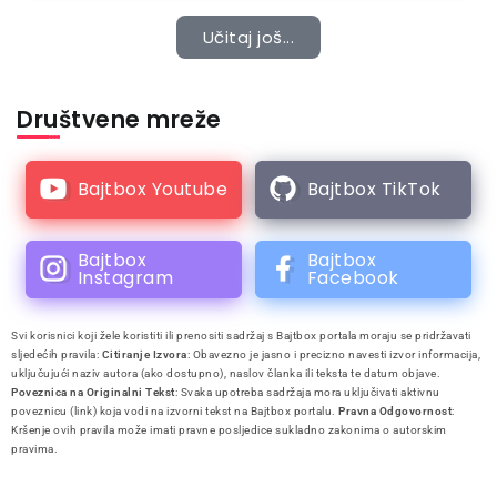
Učitaj još...
Društvene mreže
Bajtbox Youtube
Bajtbox TikTok
Bajtbox
Bajtbox
Instagram
Facebook
Svi korisnici koji žele koristiti ili prenositi sadržaj s Bajtbox portala moraju se pridržavati
sljedećih pravila:
Citiranje Izvora
: Obavezno je jasno i precizno navesti izvor informacija,
uključujući naziv autora (ako dostupno), naslov članka ili teksta te datum objave.
Poveznica na Originalni Tekst
: Svaka upotreba sadržaja mora uključivati aktivnu
poveznicu (link) koja vodi na izvorni tekst na Bajtbox portalu.
Pravna Odgovornost
:
Kršenje ovih pravila može imati pravne posljedice sukladno zakonima o autorskim
pravima.