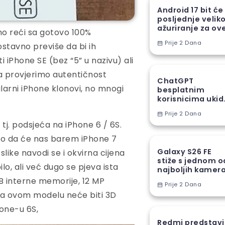
Android 17 bit će
posljednje velik
ažuriranje za ov
mo reći sa gotovo 100%
Samsung uređaj
Prije 2 Dana
nostavno previše da bi ih
i iPhone SE (bez “5” u nazivu) ali
a provjerimo autentičnost
ChatGPT
arni iPhone klonovi, no mnogi
besplatnim
korisnicima ukid
jedno od najveć
Prije 2 Dana
ograničenja
 tj. podsjeća na iPhone 6 / 6S.
amo da će nas barem iPhone 7
Galaxy S26 FE
slike navodi se i okvirna cijena
stiže s jednom o
lo, ali već dugo se pjeva ista
najboljih kamer
funkcija iz S26
B interne memorije, 12 MP
Prije 2 Dana
serije
na ovom modelu neće biti 3D
hone-u 6S,
Redmi predstav