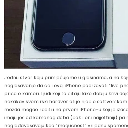
Jednu stvar koju primjećujemo u glasinama, a na koju
naglašavanje da će i ovaj iPhone podržavati “live photo
priča o kameri. Ljudi koji to čitaju lako dobiju krivi 
nekakav svemirski hardver ali je riječ o softverskom 
možda mogao raditi i na prvom iPhone-u koji je izaš
imaju još od kamenog doba (čak i oni najjeftiniji) pa 
naglađavašavaju kao “mogućnost” vrijednu spomen