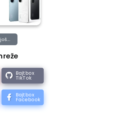
još...
mreže
Bajtbox
TikTok
Bajtbox
Facebook