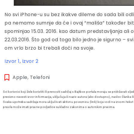
No svi iPhone-u su bez ikakve dileme do sada bili odli
pa nemamo sumnje da će i ovaj “mališa” također bi
spominjao 15.03. 2016. kao datum predstavljanja ali
22.03.2016. Što god od toga bilo jedno je sigurno – svi
om vrlo brzo bi trebali doći na svoje.
Izvor 1
,
Izvor 2
Apple
,
Telefoni
Svi korisnici koji žele koristiti ili prenositi sadržaj s Bajtbox portala moraju se pridržavati slje
precizno navesti izvor informacija, uključujući naziv autora (ako dostupno), naslov članka il
Svaka upotreba sadržaja mora uključivati aktivnu poveznicu (link) koja vodi na izvorni tekst
pravila može imati pravne posljedice sukladno zakonima o autorskim pravima.