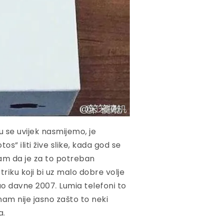
 se uvijek nasmijemo, je
s” iliti žive slike, kada god se
dojam da je za to potreban
triku koji bi uz malo dobre volje
ao davne 2007. Lumia telefoni to
nam nije jasno zašto to neki
a.