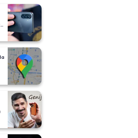
y
da
)