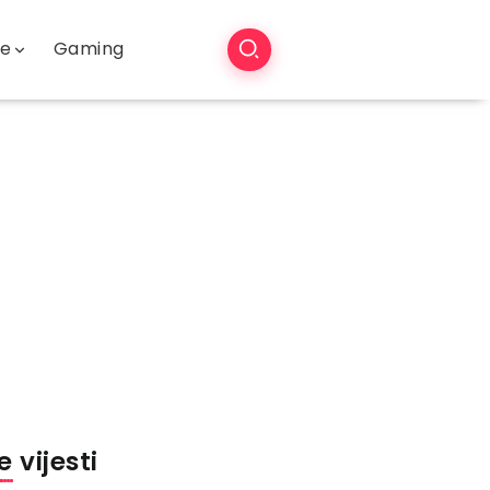
še
Gaming
 vijesti