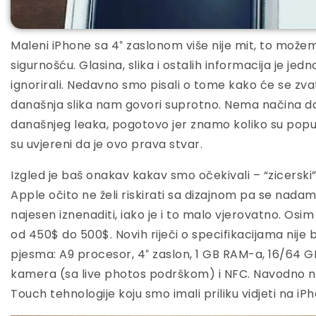
Maleni iPhone sa 4″ zaslonom više nije mit, to može
sigurnošću. Glasina, slika i ostalih informacija je jed
ignorirali. Nedavno smo pisali o tome kako će se zvat
današnja slika nam govori suprotno. Nema načina d
današnjeg leaka, pogotovo jer znamo koliko su popul
su uvjereni da je ovo prava stvar.
Izgled je baš onakav kakav smo očekivali – “zicerski”
Apple očito ne želi riskirati sa dizajnom pa se nad
najesen iznenaditi, iako je i to malo vjerovatno. Osim 
od 450$ do 500$. Novih riječi o specifikacijama nije bi
pjesma: A9 procesor, 4″ zaslon, 1 GB RAM-a, 16/64 G
kamera (sa live photos podrškom) i NFC. Navodno 
Touch tehnologije koju smo imali priliku vidjeti na iP