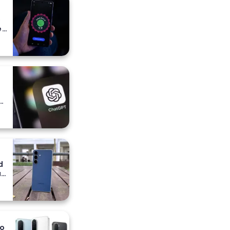
o
e
e
a
ih
d
a
io