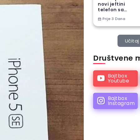
novi jeftini
telefon sa
ogromnom
Prije 3 Dana
baterijom
Učitaj 
Društvene 
Bajtbox
Youtube
Bajtbox
Instagram