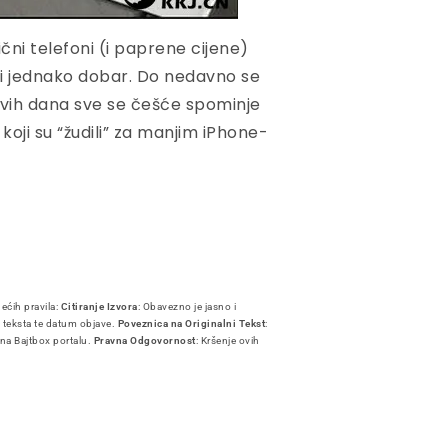
čni telefoni (i paprene cijene)
ti jednako dobar. Do nedavno se
 ovih dana sve se češće spominje
 koji su “žudili” za manjim iPhone-
dećih pravila:
Citiranje Izvora
: Obavezno je jasno i
i teksta te datum objave.
Poveznica na Originalni Tekst
:
 na Bajtbox portalu.
Pravna Odgovornost
: Kršenje ovih