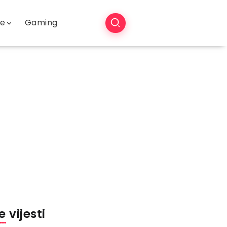
še
Gaming
 vijesti