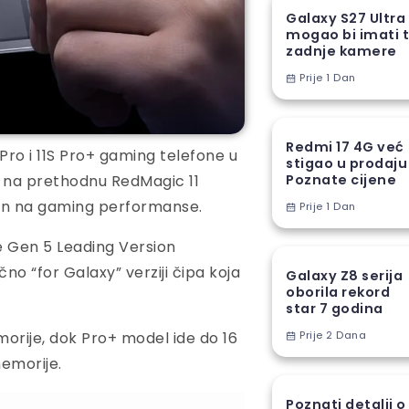
Galaxy S27 Ultra
mogao bi imati t
zadnje kamere
Prije 1 Dan
Redmi 17 4G već
ro i 11S Pro+ gaming telefone u
stigao u prodaju
u na prethodnu RedMagic 11
Poznate cijene
iran na gaming performanse.
Prije 1 Dan
 Gen 5 Leading Version
o “for Galaxy” verziji čipa koja
Galaxy Z8 serija
oborila rekord
star 7 godina
orije, dok Pro+ model ide do 16
Prije 2 Dana
emorije.
Poznati detalji o