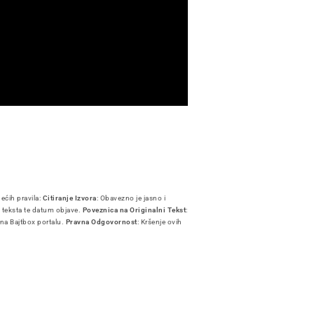
dećih pravila:
Citiranje Izvora
: Obavezno je jasno i
i teksta te datum objave.
Poveznica na Originalni Tekst
:
 na Bajtbox portalu.
Pravna Odgovornost
: Kršenje ovih