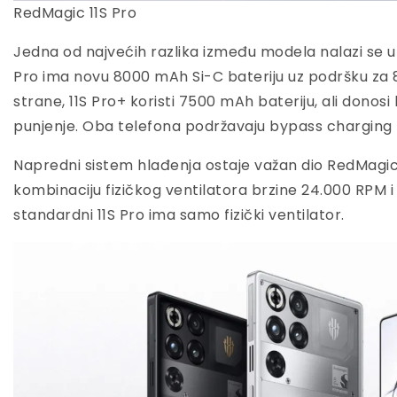
RedMagic 11S Pro
Jedna od najvećih razlika između modela nalazi se u b
Pro ima novu 8000 mAh Si-C bateriju uz podršku za 
strane, 11S Pro+ koristi 7500 mAh bateriju, ali donos
punjenje. Oba telefona podržavaju bypass charging f
Napredni sistem hlađenja ostaje važan dio RedMagic 
kombinaciju fizičkog ventilatora brzine 24.000 RPM 
standardni 11S Pro ima samo fizički ventilator.