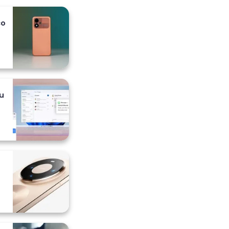
co
 i
u