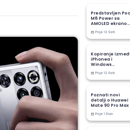
Predstavljen Po
M8 Power sa
AMOLED ekranom
8000 mAh
Prije 12 Sati
baterijom
Kopiranje izmeđ
iPhonea i
Windows
računara stiže u
Prije 12 Sati
EU
Poznati novi
detalji o Huawei
Mate 90 Pro Max
Prije 1 Dan