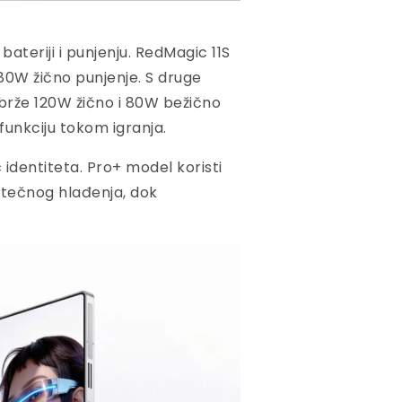
ateriji i punjenju. RedMagic 11S
80W žično punjenje. S druge
i brže 120W žično i 80W bežično
unkciju tokom igranja.
identiteta. Pro+ model koristi
i tečnog hlađenja, dok