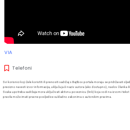
VIA
Telefoni
Svi korisnici koji žele koristiti ili prenositi sadržaj s Bajtbox portala moraju se pridržavati slje
precizno navesti izvor informacija, uključujući naziv autora (ako dostupno), naslov članka il
Svaka upotreba sadržaja mora uključivati aktivnu poveznicu (link) koja vodi na izvorni tekst
pravila može imati pravne posljedice sukladno zakonima o autorskim pravima.