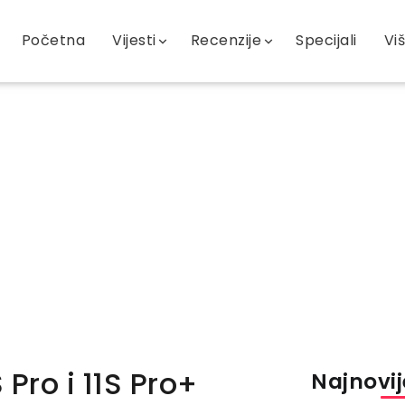
Početna
Vijesti
Recenzije
Specijali
Vi
Pro i 11S Pro+
Najnovije