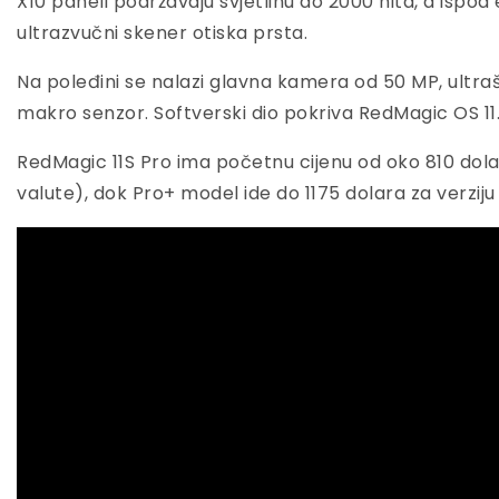
X10 paneli podržavaju svjetlinu do 2000 nita, a ispod
ultrazvučni skener otiska prsta.
Na poleđini se nalazi glavna kamera od 50 MP, ultra
makro senzor. Softverski dio pokriva RedMagic OS 11.
RedMagic 11S Pro ima početnu cijenu od oko 810 dol
valute), dok Pro+ model ide do 1175 dolara za verziju