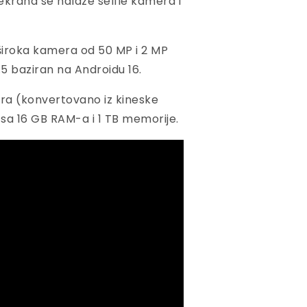
 ekrana se nalaze selfie kamera i
široka kamera od 50 MP i 2 MP
5 baziran na Androidu 16.
ara (konvertovano iz kineske
 sa 16 GB RAM-a i 1 TB memorije.