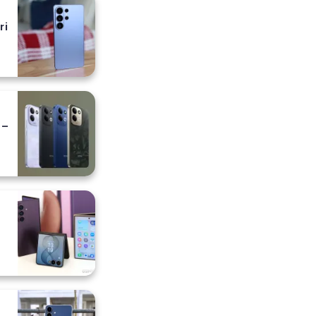
ri
 –