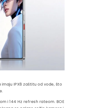
maju IPX8 zaštitu od vode, što
e.
ijom i 144 Hz refresh rateom. BOE