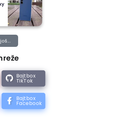
xy
još...
mreže
Bajtbox
TikTok
Bajtbox
Facebook