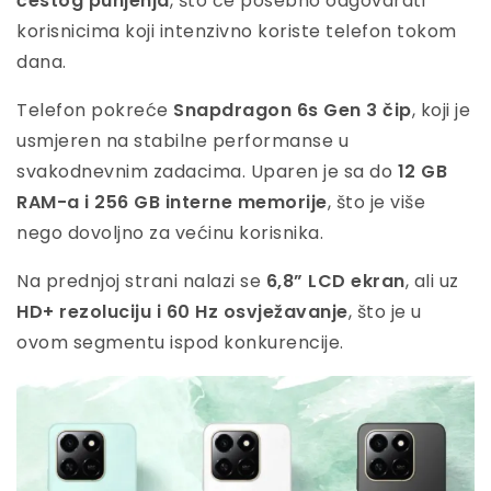
čestog punjenja
, što će posebno odgovarati
korisnicima koji intenzivno koriste telefon tokom
dana.
Telefon pokreće
Snapdragon 6s Gen 3 čip
, koji je
usmjeren na stabilne performanse u
svakodnevnim zadacima. Uparen je sa do
12 GB
RAM-a i 256 GB interne memorije
, što je više
nego dovoljno za većinu korisnika.
Na prednjoj strani nalazi se
6,8” LCD ekran
, ali uz
HD+ rezoluciju i 60 Hz osvježavanje
, što je u
ovom segmentu ispod konkurencije.