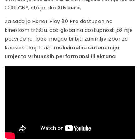
2299 CNY, što je oko
315 eura
.
Za sada je Honor Play 80 Pro dostupan na
kineskom tržištu, dok globalna dostupnost još nije
potvrđena. Ipak, mogao bi biti zanimljiv izbor za
korisnike koji traže
maksimalnu autonomiju
umjesto vrhunskih performansi ili ekrana
.