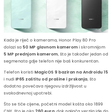
Kada je riječ o kamerama, Honor Play 80 Pro
dolazi sa
50 MP glavnom kamerom
i skromnijom
5 MP prednjom kamerom
, što je također jedan od
segmenata gdje telefon nije baš konkurentan.
Telefon koristi
MagicOS 9 baziran na Androidu 15
i nudi
IP65 zaštitu od prašine i prskanja
, što
dodatno povećava njegovu izdržljivost u
svakodnevnoj upotrebi.
Što se tiče cijene, početni model košta oko 1899
CNY, što je oko
260 eura
, dok najjača verzija ide do