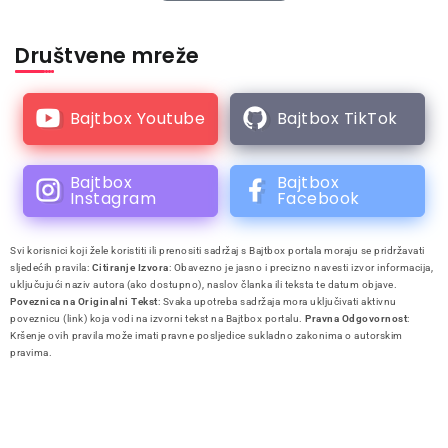
Društvene mreže
Bajtbox Youtube
Bajtbox TikTok
Bajtbox
Bajtbox
Instagram
Facebook
Svi korisnici koji žele koristiti ili prenositi sadržaj s Bajtbox portala moraju se pridržavati
sljedećih pravila:
Citiranje Izvora
: Obavezno je jasno i precizno navesti izvor informacija,
uključujući naziv autora (ako dostupno), naslov članka ili teksta te datum objave.
Poveznica na Originalni Tekst
: Svaka upotreba sadržaja mora uključivati aktivnu
poveznicu (link) koja vodi na izvorni tekst na Bajtbox portalu.
Pravna Odgovornost
:
Kršenje ovih pravila može imati pravne posljedice sukladno zakonima o autorskim
pravima.