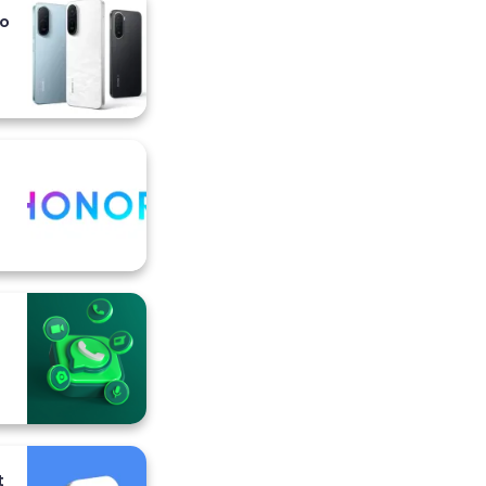
io
i
t