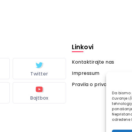
Linkovi
Kontaktirajte nas
Impressum
Twitter
Pravila o privatnosti
Da bismo p
Bajtbox
čuvanje i/
tehnologi
ponašanje 
Nepristana
određene k