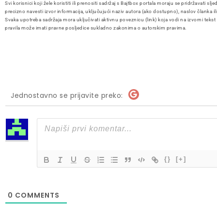
Svi korisnici koji žele koristiti ili prenositi sadržaj s Bajtbox portala moraju se pridržavati slje
precizno navesti izvor informacija, uključujući naziv autora (ako dostupno), naslov članka il
Svaka upotreba sadržaja mora uključivati aktivnu poveznicu (link) koja vodi na izvorni tekst
pravila može imati pravne posljedice sukladno zakonima o autorskim pravima.
Jednostavno se prijavite preko:
{}
[+]
0
COMMENTS