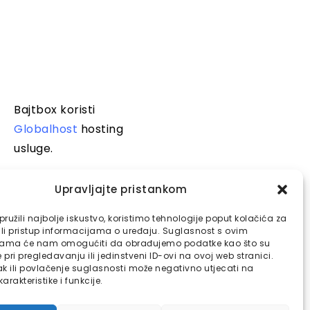
Bajtbox koristi
Globalhost
hosting
usluge.
Upravljajte pristankom
ružili najbolje iskustvo, koristimo tehnologije poput kolačića za
ili pristup informacijama o uređaju. Suglasnost s ovim
jama će nam omogućiti da obrađujemo podatke kao što su
pri pregledavanju ili jedinstveni ID-ovi na ovoj web stranici.
k ili povlačenje suglasnosti može negativno utjecati na
arakteristike i funkcije.