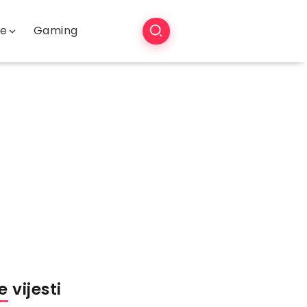
še
Gaming
 vijesti