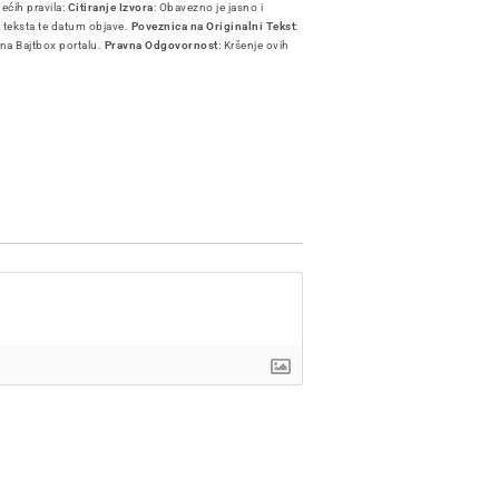
dećih pravila:
Citiranje Izvora
: Obavezno je jasno i
i teksta te datum objave.
Poveznica na Originalni Tekst
:
 na Bajtbox portalu.
Pravna Odgovornost
: Kršenje ovih