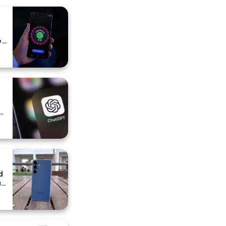
o
e
e
a
ih
d
a