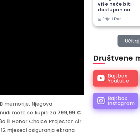
više neće biti
dostupan na
Android
Prije 1 Dan
telefonima
Učitaj 
Društvene 
Bajtbox
Youtube
Bajtbox
Instagram
 GB memorije. Njegova
ponudi može se kupiti za
799,99 €
.
8a ili Honor Choice Projector Air
 12 mjeseci osiguranja ekrana.