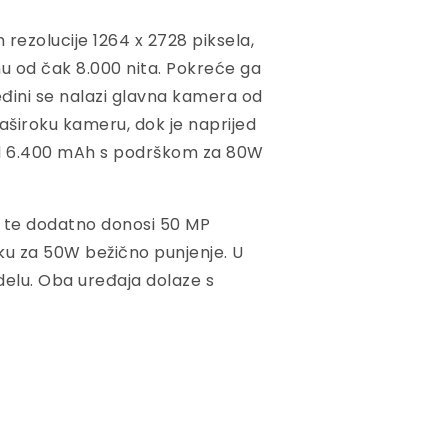
rezolucije 1264 x 2728 piksela,
nu od čak 8.000 nita. Pokreće ga
đini se nalazi glavna kamera od
raširoku kameru, dok je naprijed
 od 6.400 mAh s podrškom za 80W
p, te dodatno donosi 50 MP
ku za 50W bežično punjenje. U
elu. Oba uređaja dolaze s