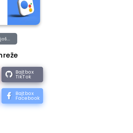
još...
mreže
Bajtbox
TikTok
Bajtbox
Facebook