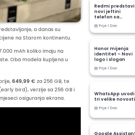
Redmi predstav
novi jeftini
telefon sa
ogromnom
Prije 1 Dan
baterijom
redstavljanje, a danas su
 cijene na Starom kontinentu.
Honor mijenja
7.000 mAh koliko imaju na
identitet – Novi
 iste. Oba modela kupljena u
logo i slogan
Prije 1 Dan
rije,
649,99 €
za 256 GB, te
arly bird), verzije sa 256 GB i
WhatsApp uvodi
 mjeseci osiguranja ekrana.
tri velike novost
Prije 1 Dan
Google Assistan