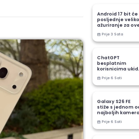
Android 17 bit će
posljednje velik
ažuriranje za ov
Samsung uređaj
Prije 3 Sata
ChatGPT
besplatnim
korisnicima ukid
jedno od najveć
Prije 6 Sati
ograničenja
Galaxy S26 FE
stiže s jednom o
najboljih kamer
funkcija iz S26
Prije 6 Sati
serije