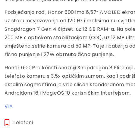
Podsjećanja radi, Honor 600 ima 6,57” AMOLED ekran 
uz stopu osvježavanja od 120 Hz i maksimalnu svjetli
Snapdragon 7 Gen 4 čipset, uz 12 GB RAM-a. Na pole
200 MP s optičkom stabilizacijom (OIS), uz 12 MP ult
smještena selfie kamera od 50 MP. Tu je i baterija
žično punjenje i 27W obrnuto žično punjenje.
Honor 600 Pro koristi snažniji Snapdragon 8 Elite či
telefoto kameru s 3,5x optičkim zumom, kao i podrš
ostalim segmentima je vrlo sličan standardnom mod
Androidom 16 i MagicOS 10 korisničkim interfejsom.
VIA
Telefoni