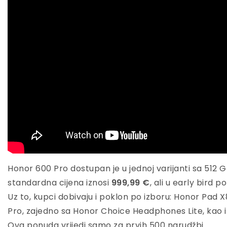
Honor 600 Pro dostupan je u jednoj varijanti sa 512
standardna cijena iznosi
999,99 €
, ali u early bird 
Uz to, kupci dobivaju i poklon po izboru: Honor Pad X
Pro, zajedno sa Honor Choice Headphones Lite, kao i
Ova ponuda vrijedi samo za prvih 500 narudžbi.