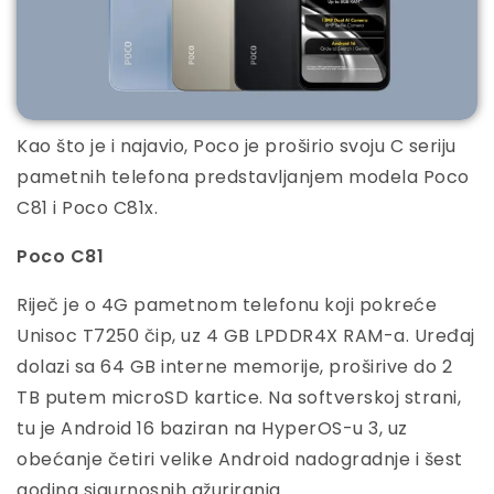
Kao što je i najavio, Poco je proširio svoju C seriju
pametnih telefona predstavljanjem modela Poco
C81 i Poco C81x.
Poco C81
Riječ je o 4G pametnom telefonu koji pokreće
Unisoc T7250 čip, uz 4 GB LPDDR4X RAM-a. Uređaj
dolazi sa 64 GB interne memorije, proširive do 2
TB putem microSD kartice. Na softverskoj strani,
tu je Android 16 baziran na HyperOS-u 3, uz
obećanje četiri velike Android nadogradnje i šest
godina sigurnosnih ažuriranja.