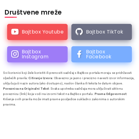
Društvene mreže
Bajtbox Youtube
Bajtbox TikTok
Bajtbox
Bajtbox
Instagram
Facebook
Svi korisnici koji žele koristiti ili prenositi sadržaj s Bajtbox portala moraju se pridržavati
sljedećih pravila:
Citiranje Izvora
: Obavezno je jasno i precizno navesti izvor informacija,
uključujući naziv autora (ako dostupno), naslov članka ili teksta te datum objave.
Poveznica na Originalni Tekst
: Svaka upotreba sadržaja mora uključivati aktivnu
poveznicu (link) koja vodi na izvorni tekst na Bajtbox portalu.
Pravna Odgovornost
:
Kršenje ovih pravila može imati pravne posljedice sukladno zakonima o autorskim
pravima.