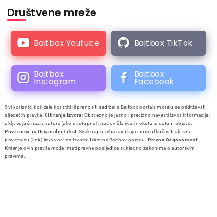
Društvene mreže
Bajtbox Youtube
Bajtbox TikTok
Bajtbox
Bajtbox
Instagram
Facebook
Svi korisnici koji žele koristiti ili prenositi sadržaj s Bajtbox portala moraju se pridržavati
sljedećih pravila:
Citiranje Izvora
: Obavezno je jasno i precizno navesti izvor informacija,
uključujući naziv autora (ako dostupno), naslov članka ili teksta te datum objave.
Poveznica na Originalni Tekst
: Svaka upotreba sadržaja mora uključivati aktivnu
poveznicu (link) koja vodi na izvorni tekst na Bajtbox portalu.
Pravna Odgovornost
:
Kršenje ovih pravila može imati pravne posljedice sukladno zakonima o autorskim
pravima.