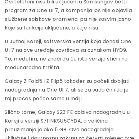
Ovi telefoni nisu bili uključeni u Samsungov beta
program za One UI 7, a kompanija još nije objavila
službene spiskove promjena, pa nije sasvim jasno
koje su funkcije uključene, a koje nisu.
U Južnoj Koreji, softverska verzija koja donosi One
UI 7 na ove uređaje završava sa oznakom HYD9.
To, međutim, ne znači da će ista verzija stići i na
međunarodna tržišta.
Galaxy Z Fold5 i Z Flip5 također su počeli dobijati
nadogradnju na One UI 7, ali se za sada čini da je
taj proces počeo samo u Indiji.
Slično tome, Galaxy S23 FE dobiva nadogradnju u
Koreji u verziji S711NKSU5CYDA, a veličina
preuzimanja je oko 5 GB. Ova nadogradnja
uključuje i sigurnosnu zakrpu za četvrti mjesec ove