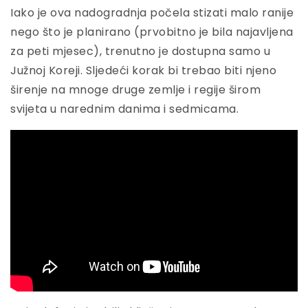
Iako je ova nadogradnja počela stizati malo ranije
nego što je planirano (prvobitno je bila najavljena
za peti mjesec), trenutno je dostupna samo u
Južnoj Koreji. Sljedeći korak bi trebao biti njeno
širenje na mnoge druge zemlje i regije širom
svijeta u narednim danima i sedmicama.