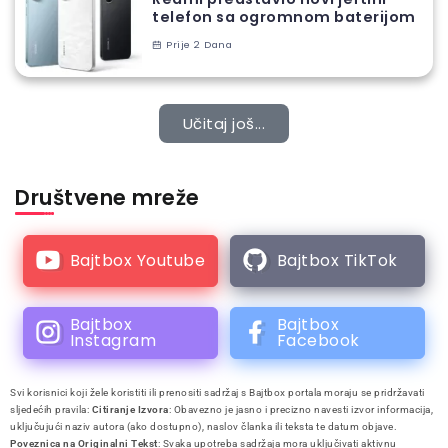
telefon sa ogromnom baterijom
Prije 2 Dana
Učitaj još...
Društvene mreže
Bajtbox Youtube
Bajtbox TikTok
Bajtbox
Bajtbox
Instagram
Facebook
Svi korisnici koji žele koristiti ili prenositi sadržaj s Bajtbox portala moraju se pridržavati
sljedećih pravila:
Citiranje Izvora
: Obavezno je jasno i precizno navesti izvor informacija,
uključujući naziv autora (ako dostupno), naslov članka ili teksta te datum objave.
Poveznica na Originalni Tekst
: Svaka upotreba sadržaja mora uključivati aktivnu