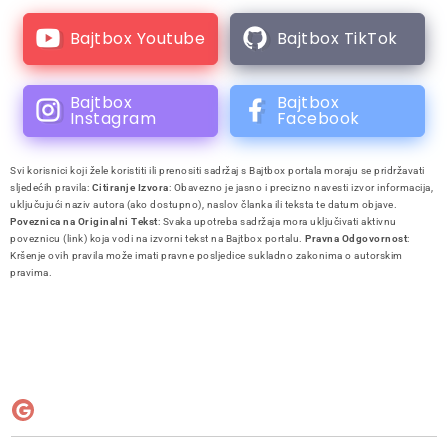
Bajtbox Youtube
Bajtbox TikTok
Bajtbox
Bajtbox
Instagram
Facebook
Svi korisnici koji žele koristiti ili prenositi sadržaj s Bajtbox portala moraju se pridržavati
sljedećih pravila:
Citiranje Izvora
: Obavezno je jasno i precizno navesti izvor informacija,
uključujući naziv autora (ako dostupno), naslov članka ili teksta te datum objave.
Poveznica na Originalni Tekst
: Svaka upotreba sadržaja mora uključivati aktivnu
poveznicu (link) koja vodi na izvorni tekst na Bajtbox portalu.
Pravna Odgovornost
:
Kršenje ovih pravila može imati pravne posljedice sukladno zakonima o autorskim
pravima.