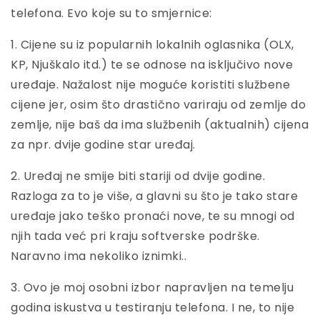
telefona. Evo koje su to smjernice:
1. Cijene su iz popularnih lokalnih oglasnika (OLX,
KP, Njuškalo itd.) te se odnose na isključivo nove
uređaje. Nažalost nije moguće koristiti službene
cijene jer, osim što drastično variraju od zemlje do
zemlje, nije baš da ima službenih (aktualnih) cijena
za npr. dvije godine star uređaj.
2. Uređaj ne smije biti stariji od dvije godine.
Razloga za to je više, a glavni su što je tako stare
uređaje jako teško pronaći nove, te su mnogi od
njih tada već pri kraju softverske podrške.
Naravno ima nekoliko iznimki..
3. Ovo je moj osobni izbor napravljen na temelju
godina iskustva u testiranju telefona. I ne, to nije