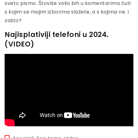
sveto pismo. Štoviše volio bih u komentarima čuti
s kojim se mojim izborima slažete, a s kojima ne. I
zašto?
Najisplativiji telefoni u 2024.
(VIDEO)