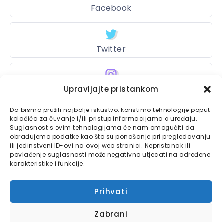
Facebook
Twitter
Upravljajte pristankom
Instagram
Da bismo pružili najbolje iskustvo, koristimo tehnologije poput
kolačića za čuvanje i/ili pristup informacijama o uređaju.
Suglasnost s ovim tehnologijama će nam omogućiti da
Bajtbox
obrađujemo podatke kao što su ponašanje pri pregledavanju
ili jedinstveni ID-ovi na ovoj web stranici. Nepristanak ili
Linkovi
povlačenje suglasnosti može negativno utjecati na određene
Bajtbox koristi
karakteristike i funkcije.
Globalhost
hosting
Kontaktirajte nas
usluge.
Prihvati
Impressum
Zabrani
Pravila o privatnosti