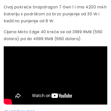
Ovaj pokreće Snapdragon 7 Gen 1 i ima 4200 mAh
bateriju s podrškom za brzo punjenje od 30 W i
bežično punjenje od 8 W.
Cijena Moto Edge 40 kreće se od 3999 RMB (560
dolara) pa do 4699 RMB (660 dolara).