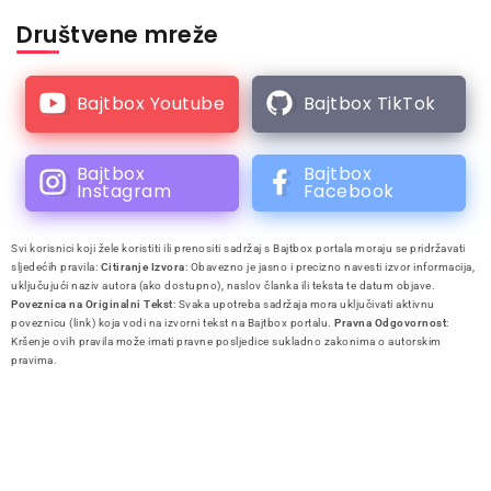
Društvene mreže
Bajtbox Youtube
Bajtbox TikTok
Bajtbox
Bajtbox
Instagram
Facebook
Svi korisnici koji žele koristiti ili prenositi sadržaj s Bajtbox portala moraju se pridržavati
sljedećih pravila:
Citiranje Izvora
: Obavezno je jasno i precizno navesti izvor informacija,
uključujući naziv autora (ako dostupno), naslov članka ili teksta te datum objave.
Poveznica na Originalni Tekst
: Svaka upotreba sadržaja mora uključivati aktivnu
poveznicu (link) koja vodi na izvorni tekst na Bajtbox portalu.
Pravna Odgovornost
:
Kršenje ovih pravila može imati pravne posljedice sukladno zakonima o autorskim
pravima.