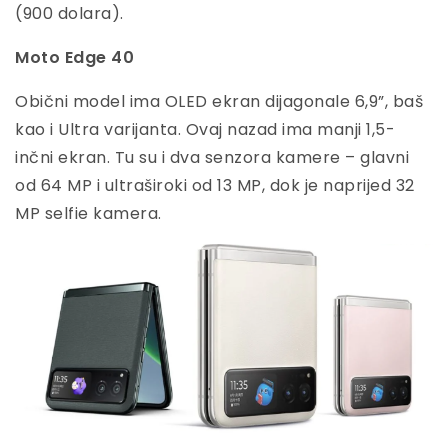
(900 dolara).
Moto Edge 40
Obični model ima OLED ekran dijagonale 6,9”, baš
kao i Ultra varijanta. Ovaj nazad ima manji 1,5-
inčni ekran. Tu su i dva senzora kamere – glavni
od 64 MP i ultraširoki od 13 MP, dok je naprijed 32
MP selfie kamera.