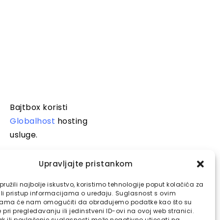
Bajtbox koristi
Globalhost
hosting
usluge.
Upravljajte pristankom
ružili najbolje iskustvo, koristimo tehnologije poput kolačića za
ili pristup informacijama o uređaju. Suglasnost s ovim
jama će nam omogućiti da obrađujemo podatke kao što su
pri pregledavanju ili jedinstveni ID-ovi na ovoj web stranici.
k ili povlačenje suglasnosti može negativno utjecati na