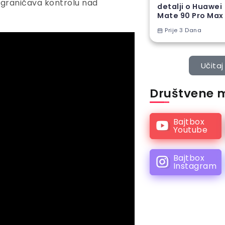
i ograničava kontrolu nad
detalji o Huawei
Mate 90 Pro Max
Prije 3 Dana
Učitaj 
Društvene 
Bajtbox
Youtube
Bajtbox
Instagram