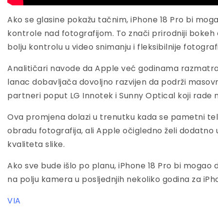
Ako se glasine pokažu tačnim, iPhone 18 Pro bi mogao
kontrole nad fotografijom. To znači prirodniji boke
bolju kontrolu u video snimanju i fleksibilnije fotograf
Analitičari navode da Apple već godinama razmatra o
lanac dobavljača dovoljno razvijen da podrži masovn
partneri poput LG Innotek i Sunny Optical koji rad
Ova promjena dolazi u trenutku kada se pametni telef
obradu fotografija, ali Apple očigledno želi dodatno u
kvaliteta slike.
Ako sve bude išlo po planu, iPhone 18 Pro bi mogao 
na polju kamera u posljednjih nekoliko godina za iPh
VIA