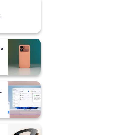
a
co
 i
u