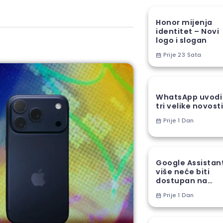
Honor mijenja
identitet – Novi
logo i slogan
Prije 23 Sata
WhatsApp uvodi
tri velike novost
Prije 1 Dan
Google Assistan
više neće biti
dostupan na
Android
Prije 1 Dan
telefonima