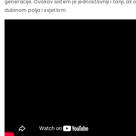
generacije. Ovakav sistem je jednostavniji i tanji, al
dubinom polja i svjetlom.