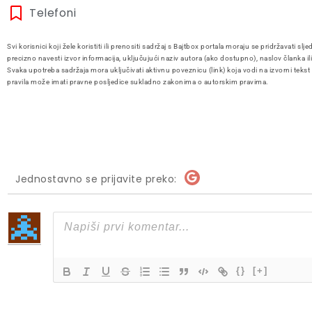
Telefoni
Svi korisnici koji žele koristiti ili prenositi sadržaj s Bajtbox portala moraju se pridržavati slje
precizno navesti izvor informacija, uključujući naziv autora (ako dostupno), naslov članka il
Svaka upotreba sadržaja mora uključivati aktivnu poveznicu (link) koja vodi na izvorni tekst
pravila može imati pravne posljedice sukladno zakonima o autorskim pravima.
Jednostavno se prijavite preko:
{}
[+]