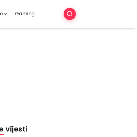
še
Gaming
 vijesti