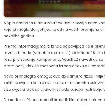
Apple navodno ulazi u završnu fazu razvoja nove ka
koja bi mogla donijeti jednu od najvećih promjena u i
nekoliko godina.
Prema informacijama iz lanca dobavljača koje preno
otvora blende (variable aperture) za iPhone 18 Pro i
fazu proizvodnje komponenti. Yeux1122 navodi da su ne
proizvodnji, dok se masovna izrada očekuje u nared
Nova tehnologija omogućava da kamera fizički mije
količinu svjetla koja ulazi u senzor. U tamnim uslovim
više svjetla, dok se u jakom svjetlu sužava radi bolje 
Do sada su iPhone modeli koristili fiksni otvor blende, 