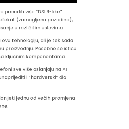
 ponuditi više “DSLR-like”
h efekat (zamagljena pozadina),
isanje u različitim uslovima.
vu tehnologiju, ali je tek sada
u proizvodnju. Posebno se ističu
e na ključnim komponentama.
oni sve više oslanjaju na AI
naprijediti i “hardverski” dio
donijeti jednu od većih promjena
one.