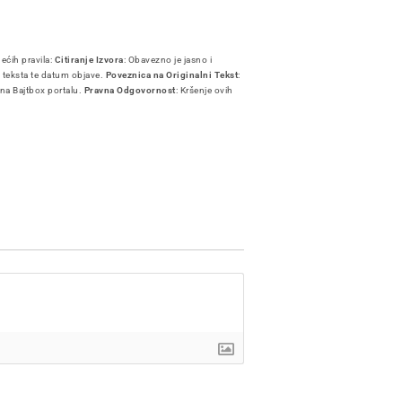
dećih pravila:
Citiranje Izvora
: Obavezno je jasno i
i teksta te datum objave.
Poveznica na Originalni Tekst
:
 na Bajtbox portalu.
Pravna Odgovornost
: Kršenje ovih