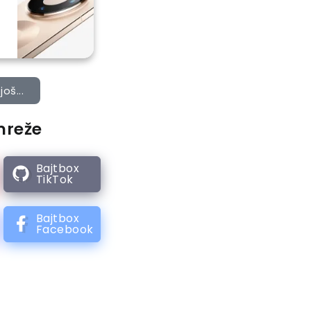
još...
mreže
Bajtbox
TikTok
Bajtbox
Facebook