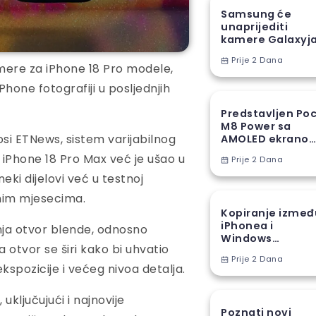
Samsung će
unaprijediti
kamere Galaxyj
S27 Ultra novom
Prije 2 Dana
proizvodnom
mere za iPhone 18 Pro modele,
tehnikom
Phone fotografiji u posljednjih
Predstavljen Po
M8 Power sa
si ETNews, sistem varijabilnog
AMOLED ekranom
8000 mAh
 iPhone 18 Pro Max već je ušao u
Prije 2 Dana
baterijom
ki dijelovi već u testnoj
nim mjesecima.
Kopiranje izmeđ
iPhonea i
nja otvor blende, odnosno
Windows
a otvor se širi kako bi uhvatio
računara stiže u
Prije 2 Dana
EU
ekspozicije i većeg nivoa detalja.
uključujući i najnovije
Poznati novi