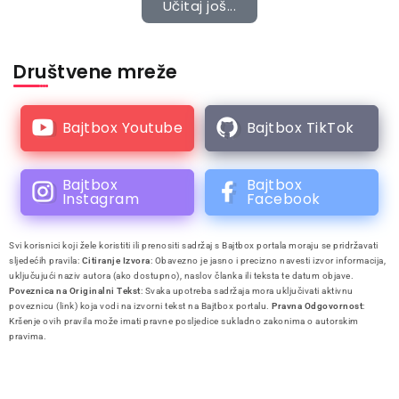
Učitaj još...
Društvene mreže
Bajtbox Youtube
Bajtbox TikTok
Bajtbox
Bajtbox
Instagram
Facebook
Svi korisnici koji žele koristiti ili prenositi sadržaj s Bajtbox portala moraju se pridržavati
sljedećih pravila:
Citiranje Izvora
: Obavezno je jasno i precizno navesti izvor informacija,
uključujući naziv autora (ako dostupno), naslov članka ili teksta te datum objave.
Poveznica na Originalni Tekst
: Svaka upotreba sadržaja mora uključivati aktivnu
poveznicu (link) koja vodi na izvorni tekst na Bajtbox portalu.
Pravna Odgovornost
:
Kršenje ovih pravila može imati pravne posljedice sukladno zakonima o autorskim
pravima.