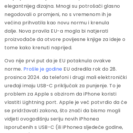
elegantnijeg dizajna. Mnogi su potrošači glasno
negodovali o promjeni, no s vremenom ih je
većina prihvatila kao novu normu i krenula
dalje. Nova pravila EU-a mogla bi natjerati
proizvođače da otvore povijesne knjige za ideje o
tome kako krenuti naprijed.
Ovo nije prvi put da je EU potaknula ovakve
norme.
Prošle je godine
EU odredila rok do 28.
prosinca 2024. da telefoni i drugi mali elektronički
uređaji imaju USB-C priključak za punjenje. To je
problem za Apple s obzirom da iPhone koristi
vlastiti Lightning port. Apple je već potvrdio da će
se pridržavati zakona, što znači da bismo mogli
vidjeti ovogodišnju seriju novih iPhonea
isporučenih s USB-C (ili iPhonea sljedeće godine,