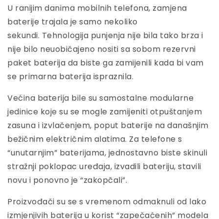
U ranijim danima mobilnih telefona, zamjena
baterije trajala je samo nekoliko
sekundi. Tehnologija punjenja nije bila tako brza i
nije bilo neuobičajeno nositi sa sobom rezervni
paket baterija da biste ga zamijenili kada bi vam
se primarna baterija ispraznila.
Većina baterija bile su samostalne modularne
jedinice koje su se mogle zamijeniti otpuštanjem
zasuna i izvlačenjem, poput baterije na današnjim
bežičnim električnim alatima. Za telefone s
“unutarnjim” baterijama, jednostavno biste skinuli
stražnji poklopac uređaja, izvadili bateriju, stavili
novu i ponovno je “zakopčali”.
Proizvođači su se s vremenom odmaknuli od lako
izmjenjivih baterija u korist “zapečaćenih” modela