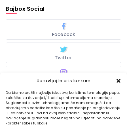
Bajbox Social
Facebook
Twitter
Upravljajte pristankom
Instagram
Da bismo pružili najbolje iskustvo, koristimo tehnologije poput
kolačića za čuvanje i/ili pristup informacijama o uređaju.
Suglasnost s ovim tehnologijama će nam omogućiti da
Bajtbox
obrađujemo podatke kao što su ponašanje pri pregledavanju
ili jedinstveni ID-ovi na ovoj web stranici. Nepristanak ili
Linkovi
povlačenje suglasnosti može negativno utjecati na određene
Bajtbox koristi
karakteristike i funkcije.
Globalhost
hosting