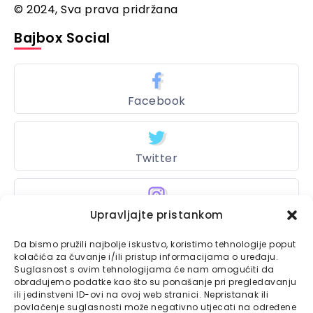
© 2024, Sva prava pridržana
Bajbox Social
Facebook
Twitter
Instagram
Upravljajte pristankom
Da bismo pružili najbolje iskustvo, koristimo tehnologije poput
kolačića za čuvanje i/ili pristup informacijama o uređaju.
Suglasnost s ovim tehnologijama će nam omogućiti da
Bajtbox
obrađujemo podatke kao što su ponašanje pri pregledavanju
ili jedinstveni ID-ovi na ovoj web stranici. Nepristanak ili
Linkovi
Bajtbox koristi
povlačenje suglasnosti može negativno utjecati na određene