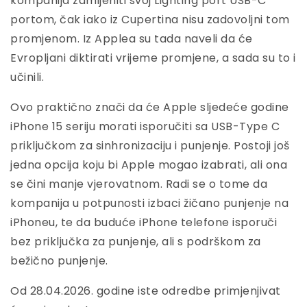
kompanija zamijeniti svoj Lighting port USB-C
portom, čak iako iz Cupertina nisu zadovoljni tom
promjenom. Iz Applea su tada naveli da će
Evropljani diktirati vrijeme promjene, a sada su to i
učinili.
Ovo praktično znači da će Apple sljedeće godine
iPhone 15 seriju morati isporučiti sa USB-Type C
priključkom za sinhronizaciju i punjenje. Postoji još
jedna opcija koju bi Apple mogao izabrati, ali ona
se čini manje vjerovatnom. Radi se o tome da
kompanija u potpunosti izbaci žičano punjenje na
iPhoneu, te da buduće iPhone telefone isporuči
bez priključka za punjenje, ali s podrškom za
bežično punjenje.
Od 28.04.2026. godine iste odredbe primjenjivat