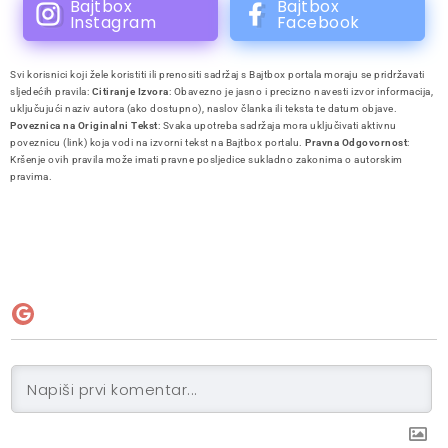
Bajtbox
Bajtbox
Instagram
Facebook
Svi korisnici koji žele koristiti ili prenositi sadržaj s Bajtbox portala moraju se pridržavati
sljedećih pravila:
Citiranje Izvora
: Obavezno je jasno i precizno navesti izvor informacija,
uključujući naziv autora (ako dostupno), naslov članka ili teksta te datum objave.
Poveznica na Originalni Tekst
: Svaka upotreba sadržaja mora uključivati aktivnu
poveznicu (link) koja vodi na izvorni tekst na Bajtbox portalu.
Pravna Odgovornost
:
Kršenje ovih pravila može imati pravne posljedice sukladno zakonima o autorskim
pravima.