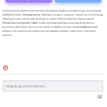
Svi korisnici koji žele koristiti ili prenositi sadržaj s Bajtbox portala moraju se pridržavati
sljedećih pravila:
Citiranje Izvora
: Obavezno je jasno i precizno navesti izvor informacija,
uključujući naziv autora (ako dostupno), naslov članka ili teksta te datum objave.
Poveznica na Originalni Tekst
: Svaka upotreba sadržaja mora uključivati aktivnu
poveznicu (link) koja vodi na izvorni tekst na Bajtbox portalu.
Pravna Odgovornost
:
Kršenje ovih pravila može imati pravne posljedice sukladno zakonima o autorskim
pravima.