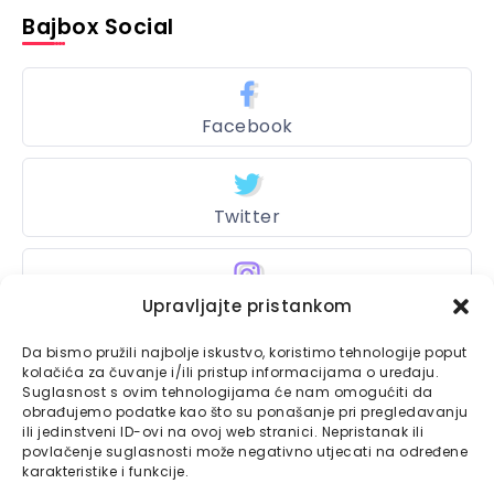
Bajbox Social
Facebook
Twitter
Upravljajte pristankom
Instagram
Da bismo pružili najbolje iskustvo, koristimo tehnologije poput
kolačića za čuvanje i/ili pristup informacijama o uređaju.
Suglasnost s ovim tehnologijama će nam omogućiti da
Bajtbox
obrađujemo podatke kao što su ponašanje pri pregledavanju
ili jedinstveni ID-ovi na ovoj web stranici. Nepristanak ili
Linkovi
povlačenje suglasnosti može negativno utjecati na određene
Bajtbox koristi
karakteristike i funkcije.
Globalhost
hosting