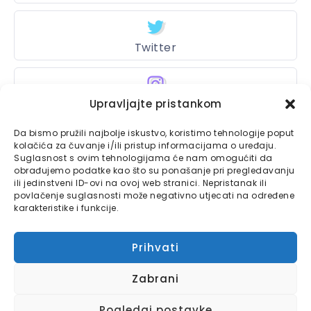
Twitter
Instagram
Upravljajte pristankom
Da bismo pružili najbolje iskustvo, koristimo tehnologije poput
kolačića za čuvanje i/ili pristup informacijama o uređaju.
Suglasnost s ovim tehnologijama će nam omogućiti da
Bajtbox
obrađujemo podatke kao što su ponašanje pri pregledavanju
ili jedinstveni ID-ovi na ovoj web stranici. Nepristanak ili
Linkovi
Bajtbox koristi
povlačenje suglasnosti može negativno utjecati na određene
karakteristike i funkcije.
Globalhost
hosting
Kontaktirajte nas
usluge.
Prihvati
Impressum
Zabrani
Pravila o privatnosti
1
Pogledaj postavke