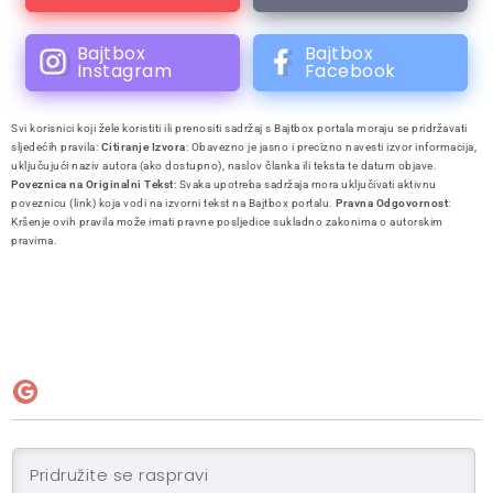
Bajtbox
Bajtbox
Instagram
Facebook
Svi korisnici koji žele koristiti ili prenositi sadržaj s Bajtbox portala moraju se pridržavati
sljedećih pravila:
Citiranje Izvora
: Obavezno je jasno i precizno navesti izvor informacija,
uključujući naziv autora (ako dostupno), naslov članka ili teksta te datum objave.
Poveznica na Originalni Tekst
: Svaka upotreba sadržaja mora uključivati aktivnu
poveznicu (link) koja vodi na izvorni tekst na Bajtbox portalu.
Pravna Odgovornost
:
Kršenje ovih pravila može imati pravne posljedice sukladno zakonima o autorskim
pravima.