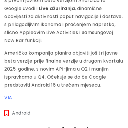
S prvom javnom beta verzijom Androida 16
Google uvodi i
Live ažuriranja
, dinamične
obavijesti za aktivnosti poput navigacije i dostave,
s prilagodljivim ikonama i praćenjem napretka,
slično Appleovim Live Activities i Samsungovoj
Now Bar funkciji.
Američka kompanija planira objaviti još tri javne
beta verzije prije finalne verzije u drugom kvartalu
2025. godine, s novim API-jima u Q2 i manjim
ispravkama u Q4. Očekuje se da će Google
predstaviti Android 16 u trećem mjesecu.
VIA
Android