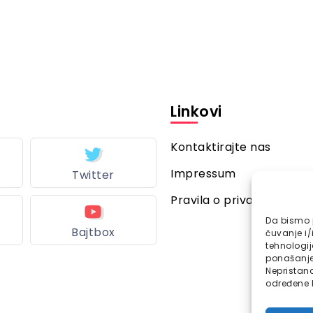
Linkovi
Kontaktirajte nas
Impressum
Twitter
Pravila o privatnosti
Da bismo p
Bajtbox
čuvanje i/
tehnologi
ponašanje 
Nepristana
određene k