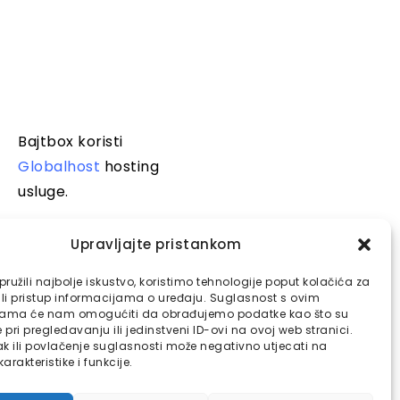
Bajtbox koristi
Globalhost
hosting
usluge.
Upravljajte pristankom
ružili najbolje iskustvo, koristimo tehnologije poput kolačića za
ili pristup informacijama o uređaju. Suglasnost s ovim
jama će nam omogućiti da obrađujemo podatke kao što su
pri pregledavanju ili jedinstveni ID-ovi na ovoj web stranici.
k ili povlačenje suglasnosti može negativno utjecati na
arakteristike i funkcije.