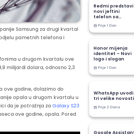
Redmi predstav
novi jeftini
telefon sa
ogromnom
Prije 1 Dan
baterijom
ompanije Samsung za drugi kvartal
odjelu pametnih telefona i
Honor mijenja
identitet – Novi
efonima u drugom kvartalu ove
logo i slogan
,9 milijardi dolara, odnosno 2,3
Prije 1 Dan
a ove godine, dolazimo do
WhatsApp uvodi
anije opala u drugom kvartalu u
tri velike novost
nici da je potražnja za
Galaxy S23
Prije 2 Dana
jeseca ove godine, opala. Pored
Google Assistan