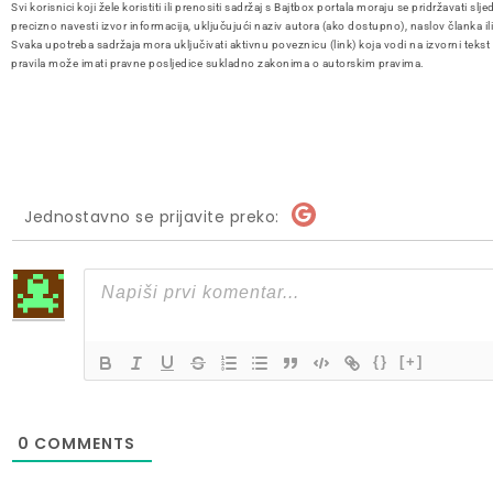
Svi korisnici koji žele koristiti ili prenositi sadržaj s Bajtbox portala moraju se pridržavati slje
precizno navesti izvor informacija, uključujući naziv autora (ako dostupno), naslov članka il
Svaka upotreba sadržaja mora uključivati aktivnu poveznicu (link) koja vodi na izvorni tekst
pravila može imati pravne posljedice sukladno zakonima o autorskim pravima.
Jednostavno se prijavite preko:
{}
[+]
0
COMMENTS