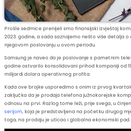
Prošle sedmice prenijeli smo finansijski izvještaj k
2023. godine, a sada saznajemo nešto više detalja o 
njegovom poslovanju u ovom periodu.
Samsung je naveo da je poslovanje s pametnim tel
godine ostvarilo konsolidovani prihod kompaniji od 19
milijardi dolara operativnog profita.
Kada ove brojke usporedimo s onim iz prvog kvartal
zaključka da je prodaja telefona južnokorejske komp
odnosu na prvi. Razlog tome leži, prije svega, u činje
serijom
, koja je predstavljena na početku drugog m
toga, na prodaju je uticao i globalna ekonomski pad.