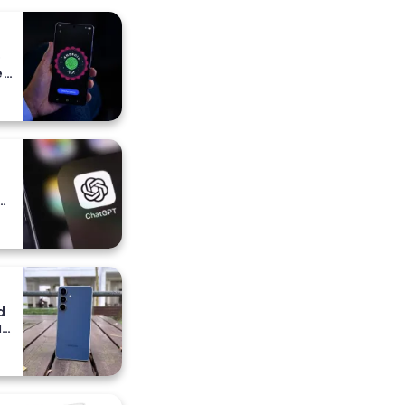
o
e
e
a
ih
d
a