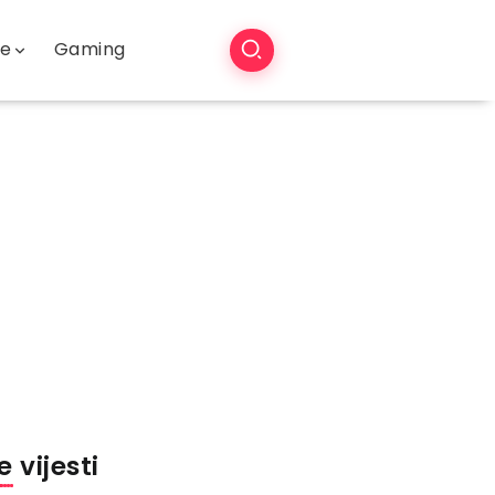
še
Gaming
 vijesti