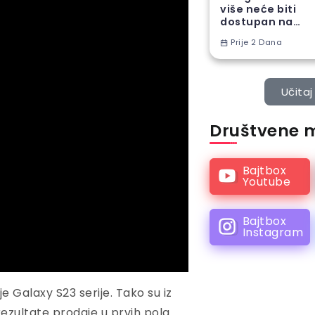
više neće biti
dostupan na
Android
Prije 2 Dana
telefonima
Učitaj 
Društvene 
Bajtbox
Youtube
Bajtbox
Instagram
 Galaxy S23 serije. Tako su iz
rezultate prodaje u prvih pola