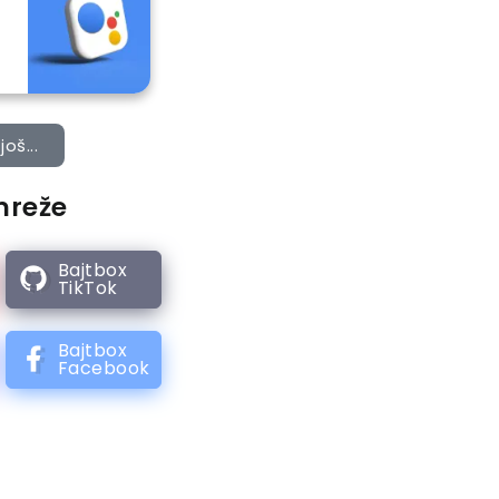
još...
mreže
Bajtbox
TikTok
Bajtbox
Facebook