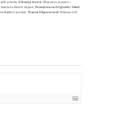
dećih pravila:
Citiranje Izvora
: Obavezno je jasno i
i teksta te datum objave.
Poveznica na Originalni Tekst
:
 na Bajtbox portalu.
Pravna Odgovornost
: Kršenje ovih