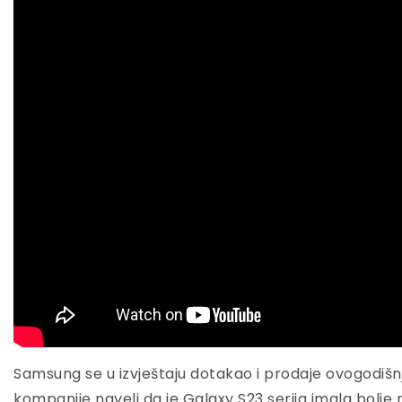
Samsung se u izvještaju dotakao i prodaje ovogodišnje
kompanije naveli da je Galaxy S23 serija imala bolje 