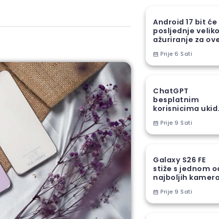
Android 17 bit će
posljednje velik
ažuriranje za ov
Samsung uređaj
Prije 6 Sati
ChatGPT
besplatnim
korisnicima ukid
jedno od najveć
Prije 9 Sati
ograničenja
Galaxy S26 FE
stiže s jednom o
najboljih kamer
funkcija iz S26
Prije 9 Sati
serije