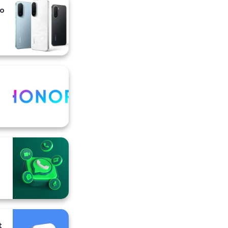
io
i
t