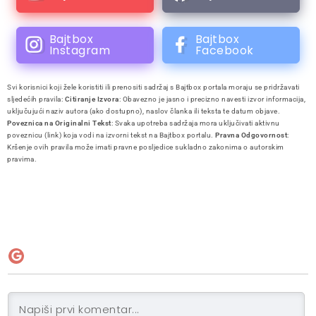
Bajtbox
Bajtbox
Instagram
Facebook
Svi korisnici koji žele koristiti ili prenositi sadržaj s Bajtbox portala moraju se pridržavati
sljedećih pravila:
Citiranje Izvora
: Obavezno je jasno i precizno navesti izvor informacija,
uključujući naziv autora (ako dostupno), naslov članka ili teksta te datum objave.
Poveznica na Originalni Tekst
: Svaka upotreba sadržaja mora uključivati aktivnu
poveznicu (link) koja vodi na izvorni tekst na Bajtbox portalu.
Pravna Odgovornost
:
Kršenje ovih pravila može imati pravne posljedice sukladno zakonima o autorskim
pravima.