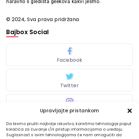
naravno s gledišta geekova kakvi jesmo.
© 2024, Sva prava pridržana
Bajbox Social
Facebook
Twitter
Instagram
Upravljajte pristankom
Da bismo pružili najbolje iskustvo, koristimo tehnologije poput
kolačića za čuvanje i/ili pristup informacijama o uređaju.
Suglasnost s ovim tehnologijama će nam omogućiti da
Bajtbox