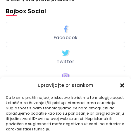
Bajbox Social
Facebook
Twitter
Upravljajte pristankom
Instagram
Da bismo pružili najbolje iskustvo, koristimo tehnologije poput
kolačića za čuvanje i/ili pristup informacijama o uređaju.
Suglasnost s ovim tehnologijama će nam omogućiti da
Bajtbox
obrađujemo podatke kao što su ponašanje pri pregledavanju
ili jedinstveni ID-ovi na ovoj web stranici. Nepristanak ili
Linkovi
povlačenje suglasnosti može negativno utjecati na određene
Bajtbox koristi
karakteristike i funkcije.