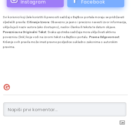
Instagram
Facebook
Svi korisnici koji žele koristiti ili prenositi sadržaj s Bajtbox portala moraju se pridržavati
sljedećih pravila:
Citiranje Izvora
: Obavezno je jasno i precizno navesti izvor informacija,
uključujući naziv autora (ako dostupno), naslov članka ili teksta te datum objave.
Poveznica na Originalni Tekst
: Svaka upotreba sadržaja mora uključivati aktivnu
poveznicu (link) koja vodi na izvorni tekst na Bajtbox portalu.
Pravna Odgovornost
:
Kršenje ovih pravila može imati pravne posljedice sukladno zakonima o autorskim
pravima.