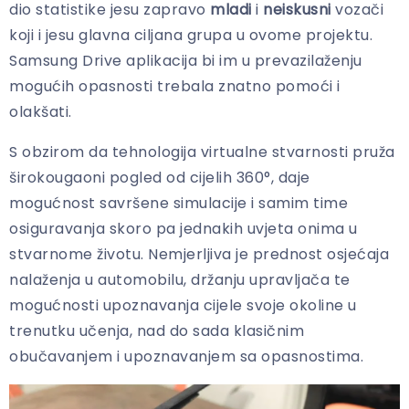
dio statistike jesu zapravo
mladi
i
neiskusni
vozači
koji i jesu glavna ciljana grupa u ovome projektu.
Samsung Drive aplikacija bi im u prevazilaženju
mogućih opasnosti trebala znatno pomoći i
olakšati.
S obzirom da tehnologija virtualne stvarnosti pruža
širokougaoni pogled od cijelih 360°, daje
mogućnost savršene simulacije i samim time
osiguravanja skoro pa jednakih uvjeta onima u
stvarnome životu. Nemjerljiva je prednost osjećaja
nalaženja u automobilu, držanju upravljača te
mogućnosti upoznavanja cijele svoje okoline u
trenutku učenja, nad do sada klasičnim
obučavanjem i upoznavanjem sa opasnostima.