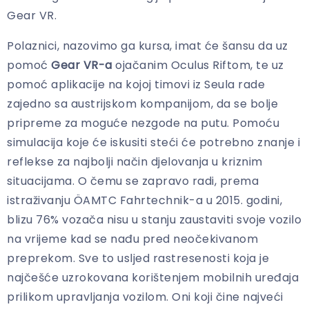
Gear VR.
Polaznici, nazovimo ga kursa, imat će šansu da uz
pomoć
Gear VR-a
ojačanim Oculus Riftom, te uz
pomoć aplikacije na kojoj timovi iz Seula rade
zajedno sa austrijskom kompanijom, da se bolje
pripreme za moguće nezgode na putu. Pomoću
simulacija koje će iskusiti steći će potrebno znanje i
reflekse za najbolji način djelovanja u kriznim
situacijama. O čemu se zapravo radi, prema
istraživanju ÖAMTC Fahrtechnik-a u 2015. godini,
blizu 76% vozača nisu u stanju zaustaviti svoje vozilo
na vrijeme kad se nađu pred neočekivanom
preprekom. Sve to usljed rastresenosti koja je
najčešće uzrokovana korištenjem mobilnih uređaja
prilikom upravljanja vozilom. Oni koji čine najveći