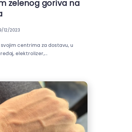
m zelenog goriva na
a
9/12/2023
u svojim centrima za dostavu, u
eđaj, elektrolizer,...