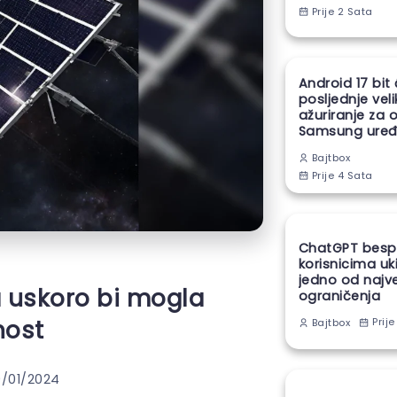
Prije 2 Sata
Android 17 bit
posljednje vel
ažuriranje za 
Samsung uređ
Bajtbox
Prije 4 Sata
ChatGPT besp
korisnicima uk
jedno od najv
a uskoro bi mogla
ograničenja
nost
Prije
Bajtbox
9/01/2024