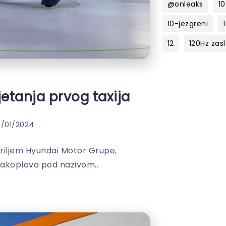
@onleaks
10
10-jezgreni
12
120Hz zas
etanja prvog taxija
0/01/2024
kriljem Hyundai Motor Grupe,
zrakoplova pod nazivom...