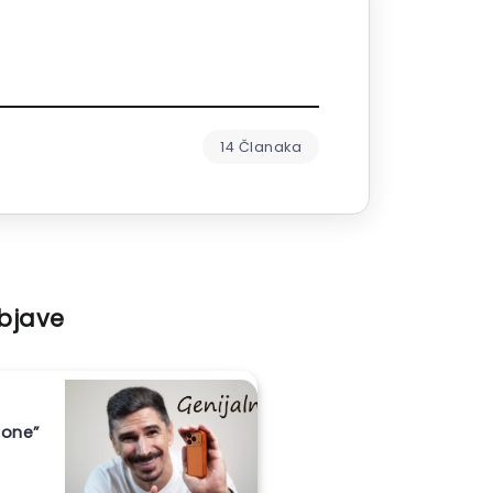
14 Članaka
objave
hone”