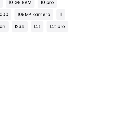
10 GB RAM
10 pro
1000
108MP kamera
11
lon
1234
14t
14t pro