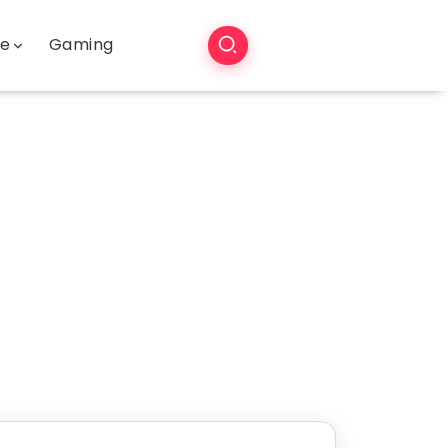
še
Gaming