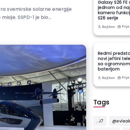
Galaxy S26 FE 
jednom od naj
ra svemirske solarne energije
kamera funkcij
misije. SSPD-1 je bio...
S26 serije
Prije
Bajtbox
Redmi predsta
novi jeftini te
sa ogromno
baterijom
Prije
Bajtbox
Tags
. J7
@evlea