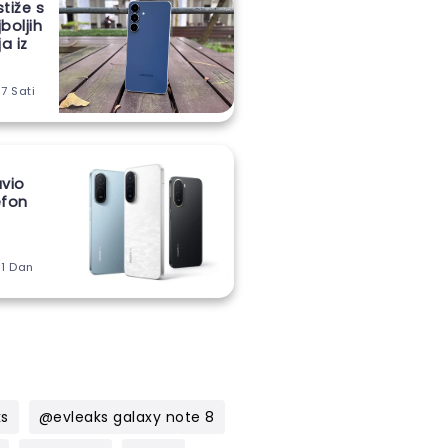
stiže s
boljih
a iz
 7 Sati
vio
lefon
m
 1 Dan
ks
@evleaks galaxy note 8