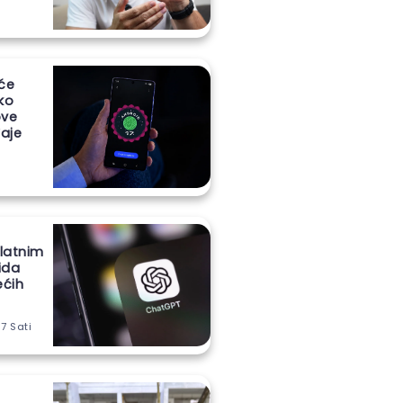
 će
iko
ove
aje
latnim
ida
ećih
 7 Sati