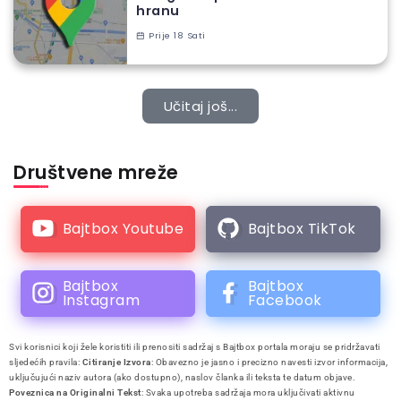
hranu
Prije 18 Sati
Učitaj još...
Društvene mreže
Bajtbox Youtube
Bajtbox TikTok
Bajtbox
Bajtbox
Instagram
Facebook
Svi korisnici koji žele koristiti ili prenositi sadržaj s Bajtbox portala moraju se pridržavati
sljedećih pravila:
Citiranje Izvora
: Obavezno je jasno i precizno navesti izvor informacija,
uključujući naziv autora (ako dostupno), naslov članka ili teksta te datum objave.
Poveznica na Originalni Tekst
: Svaka upotreba sadržaja mora uključivati aktivnu