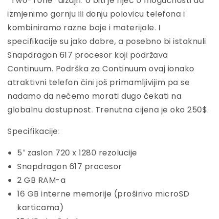
“Two-Tone” dizajn. U biti je riječ o mogućnosti da
izmjenimo gornju ili donju polovicu telefona i
kombiniramo razne boje i materijale. I
specifikacije su jako dobre, a posebno bi istaknuli
Snapdragon 617 procesor koji podržava
Continuum. Podrška za Continuum ovaj ionako
atraktivni telefon čini još primamljivijim pa se
nadamo da nećemo morati dugo čekati na
globalnu dostupnost. Trenutna cijena je oko 250$.
Specifikacije:
5″ zaslon 720 x 1280 rezolucije
Snapdragon 617 procesor
2 GB RAM-a
16 GB interne memorije (proširivo microSD
karticama)