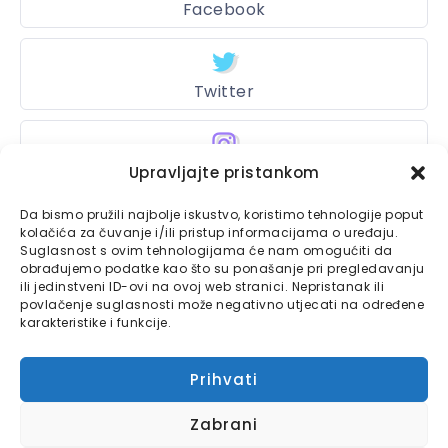
Facebook
Twitter
Instagram
Upravljajte pristankom
Da bismo pružili najbolje iskustvo, koristimo tehnologije poput
kolačića za čuvanje i/ili pristup informacijama o uređaju.
Suglasnost s ovim tehnologijama će nam omogućiti da
Bajtbox
obrađujemo podatke kao što su ponašanje pri pregledavanju
ili jedinstveni ID-ovi na ovoj web stranici. Nepristanak ili
Linkovi
Bajtbox koristi
povlačenje suglasnosti može negativno utjecati na određene
karakteristike i funkcije.
Globalhost
hosting
Kontaktirajte nas
usluge.
Prihvati
Impressum
Zabrani
Pravila o privatnosti