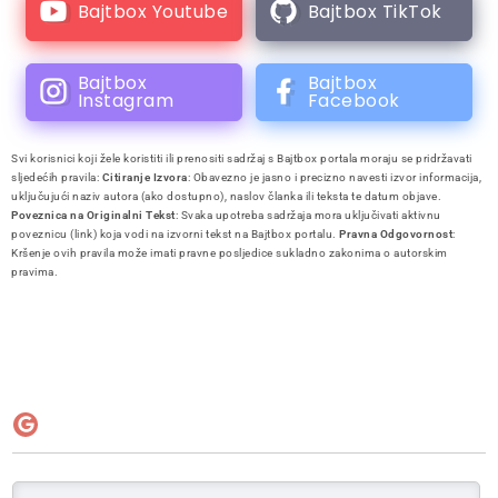
Bajtbox Youtube
Bajtbox TikTok
Bajtbox
Bajtbox
Instagram
Facebook
Svi korisnici koji žele koristiti ili prenositi sadržaj s Bajtbox portala moraju se pridržavati
sljedećih pravila:
Citiranje Izvora
: Obavezno je jasno i precizno navesti izvor informacija,
uključujući naziv autora (ako dostupno), naslov članka ili teksta te datum objave.
Poveznica na Originalni Tekst
: Svaka upotreba sadržaja mora uključivati aktivnu
poveznicu (link) koja vodi na izvorni tekst na Bajtbox portalu.
Pravna Odgovornost
:
Kršenje ovih pravila može imati pravne posljedice sukladno zakonima o autorskim
pravima.