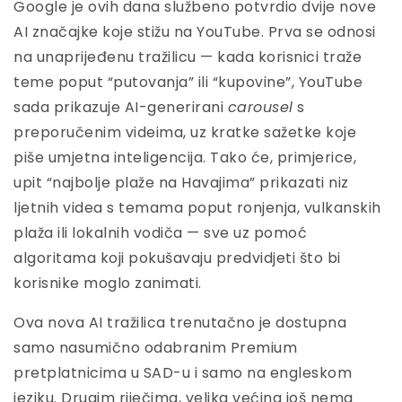
Google je ovih dana službeno potvrdio dvije nove
AI značajke koje stižu na YouTube. Prva se odnosi
na unaprijeđenu tražilicu — kada korisnici traže
teme poput “putovanja” ili “kupovine”, YouTube
sada prikazuje AI-generirani
carousel
s
preporučenim videima, uz kratke sažetke koje
piše umjetna inteligencija. Tako će, primjerice,
upit “najbolje plaže na Havajima” prikazati niz
ljetnih videa s temama poput ronjenja, vulkanskih
plaža ili lokalnih vodiča — sve uz pomoć
algoritama koji pokušavaju predvidjeti što bi
korisnike moglo zanimati.
Ova nova AI tražilica trenutačno je dostupna
samo nasumično odabranim Premium
pretplatnicima u SAD-u i samo na engleskom
jeziku. Drugim riječima, velika većina još nema