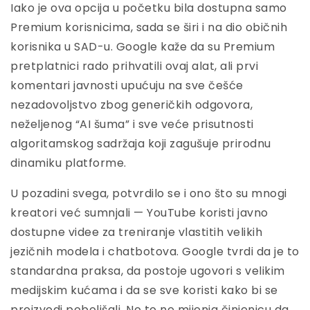
Iako je ova opcija u početku bila dostupna samo
Premium korisnicima, sada se širi i na dio običnih
korisnika u SAD-u. Google kaže da su Premium
pretplatnici rado prihvatili ovaj alat, ali prvi
komentari javnosti upućuju na sve češće
nezadovoljstvo zbog generičkih odgovora,
neželjenog “AI šuma” i sve veće prisutnosti
algoritamskog sadržaja koji zagušuje prirodnu
dinamiku platforme.
U pozadini svega, potvrdilo se i ono što su mnogi
kreatori već sumnjali — YouTube koristi javno
dostupne videe za treniranje vlastitih velikih
jezičnih modela i chatbotova. Google tvrdi da je to
standardna praksa, da postoje ugovori s velikim
medijskim kućama i da se sve koristi kako bi se
proizvodi poboljšali. No to ne mijenja činjenicu da