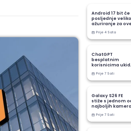
Android 17 bit će
posljednje velik
ažuriranje za ov
Samsung uređaj
Prije 4 Sata
ChatGPT
besplatnim
korisnicima ukid
jedno od najveć
Prije 7 Sati
ograničenja
Galaxy S26 FE
stiže s jednom o
najboljih kamer
funkcija iz S26
Prije 7 Sati
serije