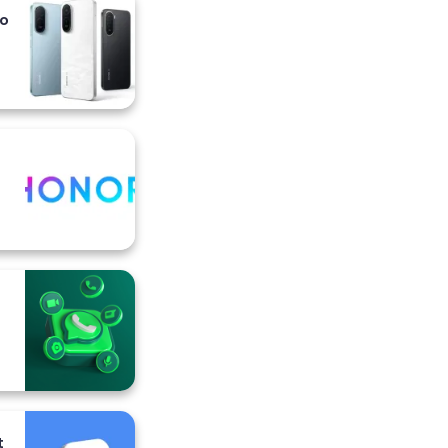
io
i
t