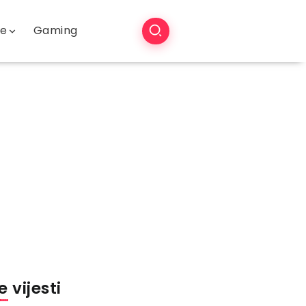
še
Gaming
 vijesti