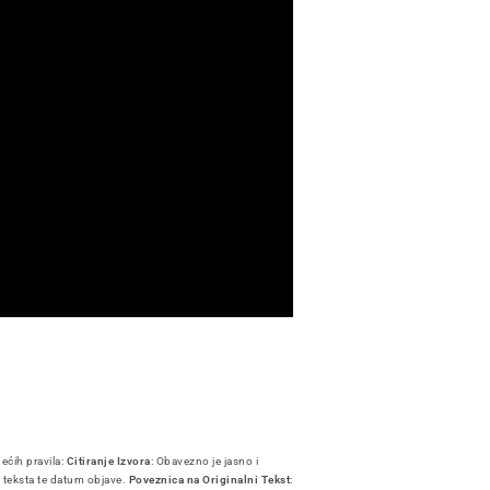
dećih pravila:
Citiranje Izvora
: Obavezno je jasno i
i teksta te datum objave.
Poveznica na Originalni Tekst
: