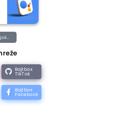
još...
mreže
Bajtbox
TikTok
Bajtbox
Facebook