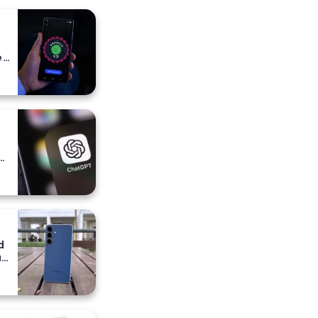
o
e
e
a
ih
d
a