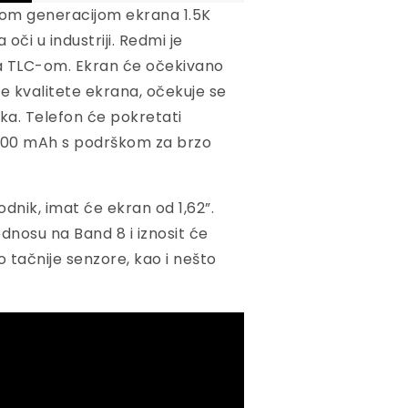
novom generacijom ekrana 1.5K
 oči u industriji. Redmi je
 sa TLC-om. Ekran će očekivano
je kvalitete ekrana, očekuje se
ika. Telefon će pokretati
5500 mAh s podrškom za brzo
dnik, imat će ekran od 1,62”.
dnosu na Band 8 i iznosit će
o tačnije senzore, kao i nešto