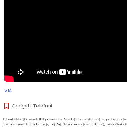
VIA
Gadgeti
,
Telefoni
Svi korisnici koji žele koristiti ili prenositi sadržaj s Bajtbox portala moraju se pridržavati slje
precizno navesti izvor informacija, uključujući naziv autora (ako dostupno), naslov članka il