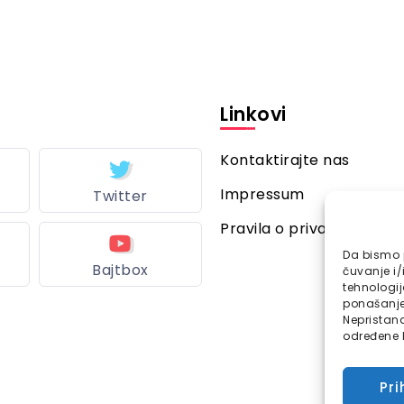
Linkovi
Kontaktirajte nas
Impressum
Twitter
Pravila o privatnosti
Da bismo p
Bajtbox
čuvanje i/
tehnologi
ponašanje 
Nepristana
određene k
Pri