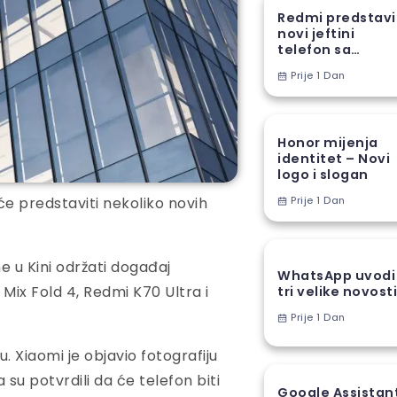
Redmi predstav
novi jeftini
telefon sa
ogromnom
Prije 1 Dan
baterijom
Honor mijenja
identitet – Novi
logo i slogan
će predstaviti nekoliko novih
Prije 1 Dan
e u Kini održati događaj
WhatsApp uvodi
 Mix Fold 4, Redmi K70 Ultra i
tri velike novost
Prije 1 Dan
. Xiaomi je objavio fotografiju
 su potvrdili da će telefon biti
Google Assistan