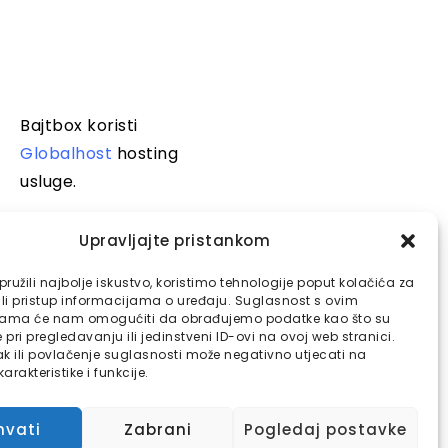
Bajtbox koristi
Globalhost
hosting
usluge.
Upravljajte pristankom
ružili najbolje iskustvo, koristimo tehnologije poput kolačića za
ili pristup informacijama o uređaju. Suglasnost s ovim
jama će nam omogućiti da obrađujemo podatke kao što su
pri pregledavanju ili jedinstveni ID-ovi na ovoj web stranici.
k ili povlačenje suglasnosti može negativno utjecati na
arakteristike i funkcije.
hvati
Zabrani
Pogledaj postavke