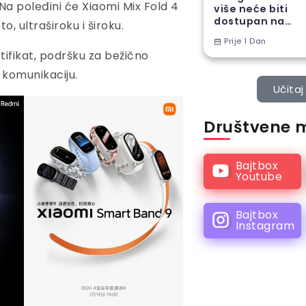
Na poleđini će Xiaomi Mix Fold 4
više neće biti
dostupan na
, ultraširoku i široku.
Android
Prije 1 Dan
telefonima
rtifikat, podršku za bežično
 komunikaciju.
Učitaj 
Društvene 
Bajtbox
Youtube
Bajtbox
Instagram