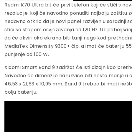
Redmi K70 Ultra bit će prvi telefon koji će stići s 
rezolucije, koji će navodno ponuditi najbolju zaštitu za
nedavno otkrio da je novi panel razvijen u saradnji
stići sa stopom osvježavanja od 120 Hz. Uz poboljšan
da će okviri oko ekrana biti tanji nego kod prethodn
MediaTek Dimensity 9300+ čip, a imat će bateriju 
punjenje od 100 W.
Xiaomi Smart Band 9 zadržat će isti dizajn kao pretho
Navodno će dimenzije narukvice biti nešto manje u o
46,53 x 21,63 x 10,95 mm. Band 9 trebao bi imati nešt
bolju bateriju.