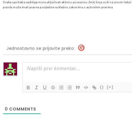
Svaka upotreba sadržaja mora uključivati aktivnu poveznicu (link) koja vodi na izvorni tekst
pravila može imati pravne posljedice sukladno zakonima o autorskim pravima.
Jednostavno se prijavite preko:
{}
[+]
0
COMMENTS