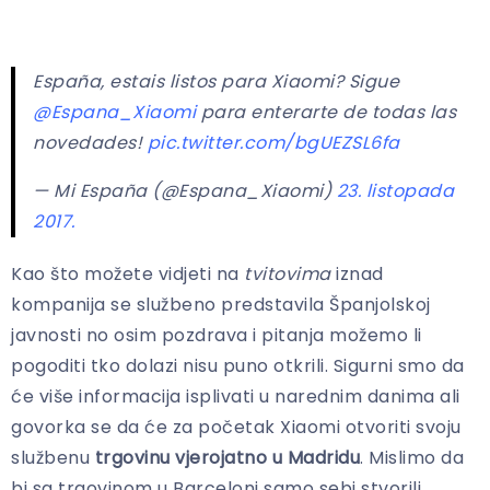
España, estais listos para Xiaomi? Sigue
@Espana_Xiaomi
para enterarte de todas las
novedades!
pic.twitter.com/bgUEZSL6fa
— Mi España (@Espana_Xiaomi)
23. listopada
2017.
Kao što možete vidjeti na
tvitovima
iznad
kompanija se službeno predstavila Španjolskoj
javnosti no osim pozdrava i pitanja možemo li
pogoditi tko dolazi nisu puno otkrili. Sigurni smo da
će više informacija isplivati u narednim danima ali
govorka se da će za početak Xiaomi otvoriti svoju
službenu
trgovinu vjerojatno u Madridu
. Mislimo da
bi sa trgovinom u Barceloni samo sebi stvorili