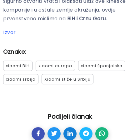
sigurno otvoriti vrata i olakšati ulaz ove kineske
kompanije i u ostale zemlje okruženja, ovdje
prvenstveno mislimo na
BiH i Crnu Goru.
Izvor
Oznake:
xiaomi BiH
xiaomi europa
xiaomi španjolska
xiaomi srbija
Xiaomi stiže u Srbiju
Podijeli članak