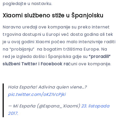
pogledajte u nastavku.
Xiaomi službeno stiže u Španjolsku
Naravno uređaji ove kompanije su preko internet
trgovina dostupni u Europi već dosta godina ali tek
je u ovoj godini Xiaomi počeo malo intenzivnije raditi
na “probijanju” na bogatim tržištima Europe. Na
red je izgleda došla i Španjolska gdje su
“proradili”
službeni Twitter i Facebook ra
čuni ove kompanije.
Hola España! Adivina quien viene…?
pic.twitter.com/oKZIVcPjki
— Mi España (@Espana_Xiaomi)
23. listopada
2017.