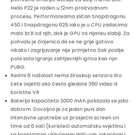
Helio P22 je rađen u 12nm proizvodnom
procesu. Performansama sličan Snapdragonu
450 i Snapdragonu 625 iako je u CPU zadacima
malo brži od njih, dok je GPU za nijansu slabiji. Za
pohvalu je činjenica da se ne grije gotovo
nikako i zagrijavanje nije primjetno čak poslije
pola sata igranja zahtjevnijih igrica kao npr.
PUBG.
Redmi 6 nažalost nema žiroskop senzora što
ćete osjetiti ako često gledate 360 video ili
koristite VR
Baterija kapaciteta 3000 mAh pokazala se jako
dobrom. Dovoljna je za jedan puni dan
intenzivne upotrebe uz prosječni screen on
time od 6 sati (koristeći automatsku svjetlinu i
sa konstantno uključenim WiFi-om, lokacijom i