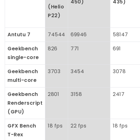
450)
435)
(Helio
P22)
Antutu 7
74544
69946
58147
Geekbench
826
771
691
single-core
Geekbench
3703
3454
3078
multi-core
Geekbench
2801
3158
2417
Renderscript
(GPU)
GFX Bench
18 fps
22 fps
18 fps
T-Rex