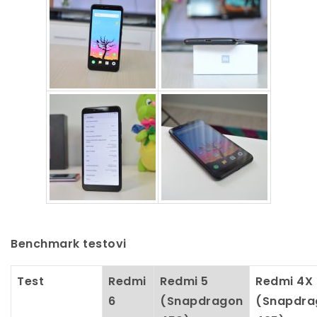
Benchmark testovi
Test
Redmi
Redmi 5
Redmi 4X
6
(Snapdragon
(Snapdra