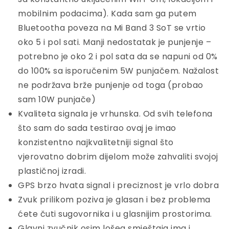
mobilnim podacima). Kada sam ga putem
Bluetootha poveza na Mi Band 3 SoT se vrtio
oko 5 i pol sati. Manji nedostatak je punjenje –
potrebno je oko 2 i pol sata da se napuni od 0%
do 100% sa isporučenim 5W punjačem. Nažalost
ne podržava brže punjenje od toga (probao
sam 10W punjače)
Kvaliteta signala je vrhunska. Od svih telefona
što sam do sada testirao ovaj je imao
konzistentno najkvalitetniji signal što
vjerovatno dobrim dijelom može zahvaliti svojoj
plastičnoj izradi.
GPS brzo hvata signal i preciznost je vrlo dobra
Zvuk prilikom poziva je glasan i bez problema
ćete čuti sugovornika i u glasnijim prostorima.
Glavni zvučnik osim lošeg smještaja ima i