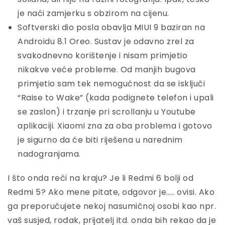
je naći zamjerku s obzirom na cijenu.
Softverski dio posla obavlja MIUI 9 baziran na
Androidu 8.1 Oreo. Sustav je odavno zrel za
svakodnevno korištenje i nisam primjetio
nikakve veće probleme. Od manjih bugova
primjetio sam tek nemogućnost da se isključi
“Raise to Wake” (kada podignete telefon i upali
se zaslon) i trzanje pri scrollanju u Youtube
aplikaciji. Xiaomi zna za oba problema i gotovo
je sigurno da će biti riješena u narednim
nadogranjama.
I što onda reći na kraju? Je li Redmi 6 bolji od
Redmi 5? Ako mene pitate, odgovor je….. ovisi. Ako
ga preporučujete nekoj nasumičnoj osobi kao npr.
vaš susjed, rođak, prijatelj itd. onda bih rekao da je