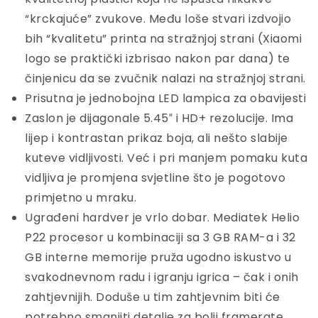
“krckajuće” zvukove. Među loše stvari izdvojio
bih “kvalitetu” printa na stražnjoj strani (Xiaomi
logo se praktički izbrisao nakon par dana) te
činjenicu da se zvučnik nalazi na stražnjoj strani.
Prisutna je jednobojna LED lampica za obavijesti
Zaslon je dijagonale 5.45″ i HD+ rezolucije. Ima
lijep i kontrastan prikaz boja, ali nešto slabije
kuteve vidljivosti. Već i pri manjem pomaku kuta
vidljiva je promjena svjetline što je pogotovo
primjetno u mraku.
Ugrađeni hardver je vrlo dobar. Mediatek Helio
P22 procesor u kombinaciji sa 3 GB RAM-a i 32
GB interne memorije pruža ugodno iskustvo u
svakodnevnom radu i igranju igrica – čak i onih
zahtjevnijih. Doduše u tim zahtjevnim biti će
potrebno smanjiti detalje za bolji framerate.