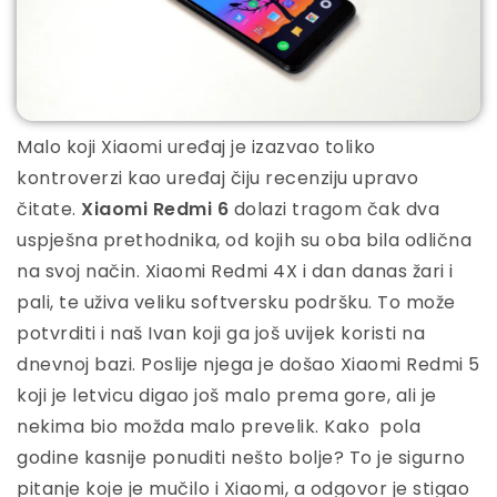
Malo koji Xiaomi uređaj je izazvao toliko
kontroverzi kao uređaj čiju recenziju upravo
čitate.
Xiaomi Redmi 6
dolazi tragom čak dva
uspješna prethodnika, od kojih su oba bila odlična
na svoj način. Xiaomi Redmi 4X i dan danas žari i
pali, te uživa veliku softversku podršku. To može
potvrditi i naš Ivan koji ga još uvijek koristi na
dnevnoj bazi. Poslije njega je došao Xiaomi Redmi 5
koji je letvicu digao još malo prema gore, ali je
nekima bio možda malo prevelik. Kako pola
godine kasnije ponuditi nešto bolje? To je sigurno
pitanje koje je mučilo i Xiaomi, a odgovor je stigao