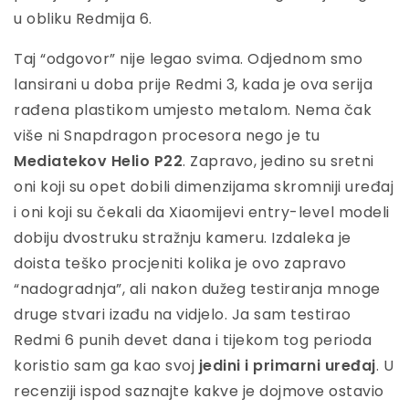
u obliku Redmija 6.
Taj “odgovor” nije legao svima. Odjednom smo
lansirani u doba prije Redmi 3, kada je ova serija
rađena plastikom umjesto metalom. Nema čak
više ni Snapdragon procesora nego je tu
Mediatekov Helio P22
. Zapravo, jedino su sretni
oni koji su opet dobili dimenzijama skromniji uređaj
i oni koji su čekali da Xiaomijevi entry-level modeli
dobiju dvostruku stražnju kameru. Izdaleka je
doista teško procjeniti kolika je ovo zapravo
“nadogradnja”, ali nakon dužeg testiranja mnoge
druge stvari izađu na vidjelo. Ja sam testirao
Redmi 6 punih devet dana i tijekom tog perioda
koristio sam ga kao svoj
jedini i primarni uređaj
. U
recenziji ispod saznajte kakve je dojmove ostavio