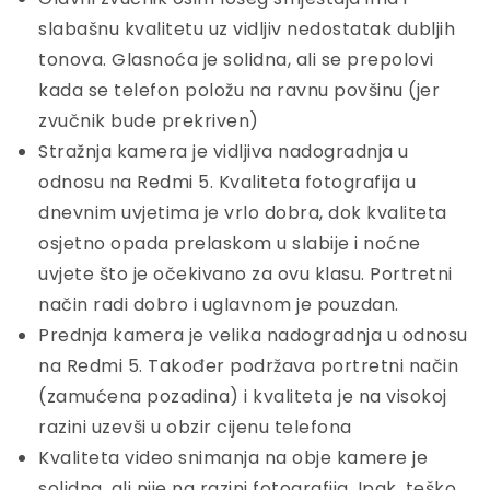
slabašnu kvalitetu uz vidljiv nedostatak dubljih
tonova. Glasnoća je solidna, ali se prepolovi
kada se telefon položu na ravnu povšinu (jer
zvučnik bude prekriven)
Stražnja kamera je vidljiva nadogradnja u
odnosu na Redmi 5. Kvaliteta fotografija u
dnevnim uvjetima je vrlo dobra, dok kvaliteta
osjetno opada prelaskom u slabije i noćne
uvjete što je očekivano za ovu klasu. Portretni
način radi dobro i uglavnom je pouzdan.
Prednja kamera je velika nadogradnja u odnosu
na Redmi 5. Također podržava portretni način
(zamućena pozadina) i kvaliteta je na visokoj
razini uzevši u obzir cijenu telefona
Kvaliteta video snimanja na obje kamere je
solidna, ali nije na razini fotografija. Ipak, teško