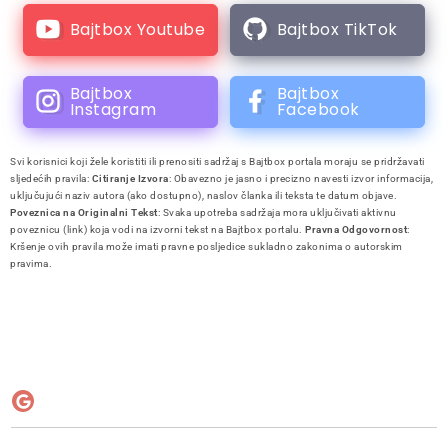
Bajtbox Youtube
Bajtbox TikTok
Bajtbox
Bajtbox
Instagram
Facebook
Svi korisnici koji žele koristiti ili prenositi sadržaj s Bajtbox portala moraju se pridržavati
sljedećih pravila:
Citiranje Izvora
: Obavezno je jasno i precizno navesti izvor informacija,
uključujući naziv autora (ako dostupno), naslov članka ili teksta te datum objave.
Poveznica na Originalni Tekst
: Svaka upotreba sadržaja mora uključivati aktivnu
poveznicu (link) koja vodi na izvorni tekst na Bajtbox portalu.
Pravna Odgovornost
:
Kršenje ovih pravila može imati pravne posljedice sukladno zakonima o autorskim
pravima.