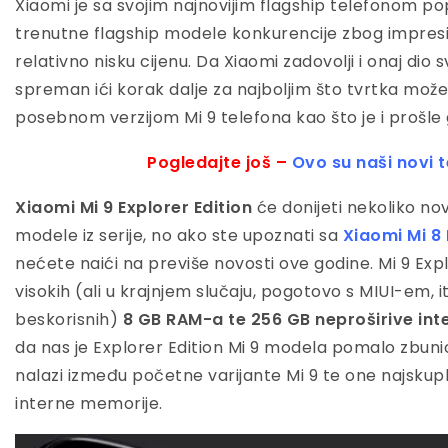
Xiaomi je sa svojim najnovijim flagship telefonom pop
trenutne flagship modele konkurencije zbog impresi
relativno nisku cijenu. Da Xiaomi zadovolji i onaj dio s
spreman ići korak dalje za najboljim što tvrtka može
posebnom verzijom Mi 9 telefona kao što je i prošle 
Pogledajte još –
Ovo su naši novi t
Xiaomi Mi 9 Explorer Edition
će donijeti nekoliko no
modele iz serije, no ako ste upoznati sa
Xiaomi Mi 8 
nećete naići na previše novosti ove godine. Mi 9 Exp
visokih (ali u krajnjem slučaju, pogotovo s MIUI-em, 
beskorisnih)
8 GB RAM-a te 256 GB neproširive in
da nas je Explorer Edition Mi 9 modela pomalo zbunio
nalazi između početne varijante Mi 9 te one najskup
interne memorije.