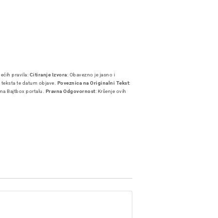
dećih pravila:
Citiranje Izvora
: Obavezno je jasno i
i teksta te datum objave.
Poveznica na Originalni Tekst
:
 na Bajtbox portalu.
Pravna Odgovornost
: Kršenje ovih