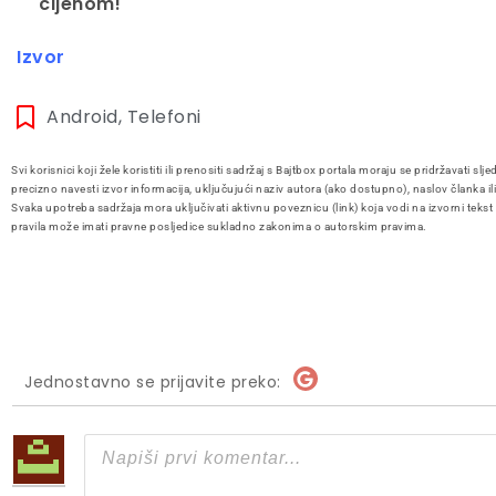
cijenom!
Izvor
Android
,
Telefoni
Svi korisnici koji žele koristiti ili prenositi sadržaj s Bajtbox portala moraju se pridržavati slje
precizno navesti izvor informacija, uključujući naziv autora (ako dostupno), naslov članka il
Svaka upotreba sadržaja mora uključivati aktivnu poveznicu (link) koja vodi na izvorni tekst
pravila može imati pravne posljedice sukladno zakonima o autorskim pravima.
Jednostavno se prijavite preko: