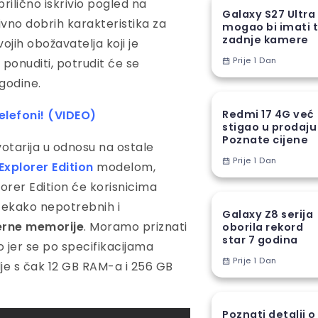
rilično iskrivio pogled na
Galaxy S27 Ultra
vno dobrih karakteristika za
mogao bi imati t
zadnje kamere
vojih obožavatelja koji je
Prije 1 Dan
 ponuditi, potrudit će se
godine.
elefoni! (VIDEO)
Redmi 17 4G već
stigao u prodaju
Poznate cijene
votarija u odnosu na ostale
Prije 1 Dan
Explorer Edition
modelom,
lorer Edition će korisnicima
itekako nepotrebnih i
Galaxy Z8 serija
terne memorije
. Moramo priznati
oborila rekord
star 7 godina
 jer se po specifikacijama
Prije 1 Dan
lje s čak 12 GB RAM-a i 256 GB
Poznati detalji o