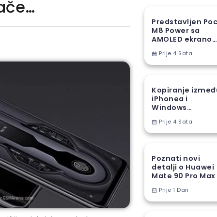
vače…
Predstavljen Po
M8 Power sa
AMOLED ekranom
8000 mAh
Prije 4 Sata
baterijom
Kopiranje izmeđ
iPhonea i
Windows
računara stiže u
Prije 4 Sata
EU
Poznati novi
detalji o Huawei
Mate 90 Pro Max
Prije 1 Dan