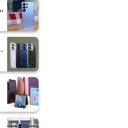
ri
 –