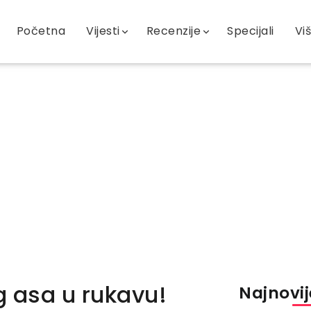
Početna
Vijesti
Recenzije
Specijali
Vi
g asa u rukavu!
Najnovije