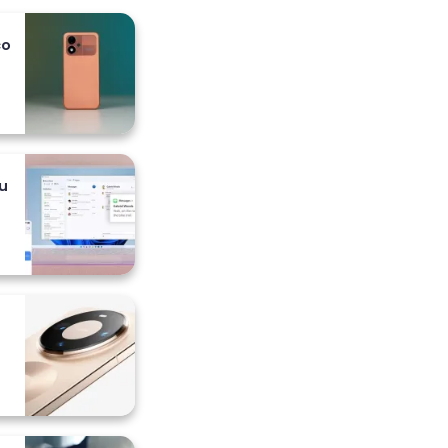
co
 i
u