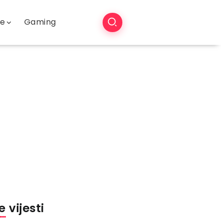
še
Gaming
 vijesti