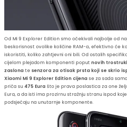
Od Mi 9 Explorer Edition smo očekivali najbolje od na
beskorisnost ovolike količine RAM-a, efektivno će kor
iskoristiti, koliko zahtjevni oni bili. Od ostalih specifik
cijelom plejadom komponenti poput
novih trostru
zaslona
te
senzora za otisak prsta koji se skrio
Xiaomi Mi 9 Explorer Edition cijena
se za sada samo 
priča su
475 Eura
što je prava poslastica za one žel
Eura, a da isti ima prozirnu stražnju stranu ispod koj
podsjećaju na unutarnje komponente.