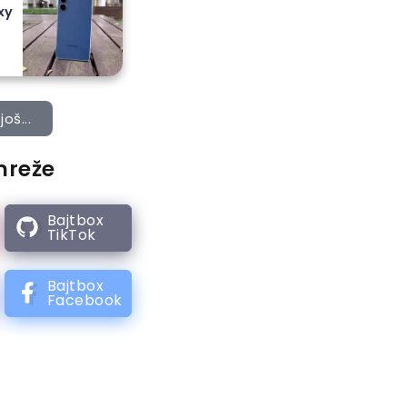
xy
još...
mreže
Bajtbox
TikTok
Bajtbox
Facebook