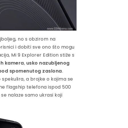
jboljeg, no s obzirom na
isnici i dobiti sve ono što mogu
acija, Mi 9 Explorer Edition stiže s
kih kamera
,
usko nazubljenog
 ispod spomenutog zaslona
.
spekulira, a brojke o kojima se
jne flagship telefona ispod 500
e se nalaze samo ukrasi koji