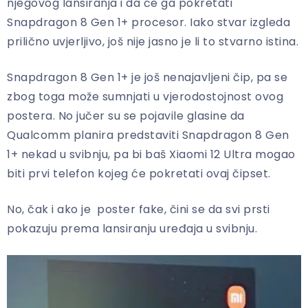
njegovog lansiranja i da će ga pokretati
Snapdragon 8 Gen 1+ procesor. Iako stvar izgleda
prilično uvjerljivo, još nije jasno je li to stvarno istina.
Snapdragon 8 Gen 1+ je još nenajavljeni čip, pa se
zbog toga može sumnjati u vjerodostojnost ovog
postera. No jučer su se pojavile glasine da
Qualcomm planira predstaviti Snapdragon 8 Gen
1+ nekad u svibnju, pa bi baš Xiaomi 12 Ultra mogao
biti prvi telefon kojeg će pokretati ovaj čipset.
No, čak i ako je poster fake, čini se da svi prsti
pokazuju prema lansiranju uređaja u svibnju.