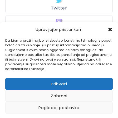
Twitter
Upravljajte pristankom
Instagram
Da bismo pružili najbolje iskustvo, koristimo tehnologije poput
kolačića za čuvanje i/ili pristup informacijama o uređaju.
Suglasnost s ovim tehnologijama će nam omogućiti da
Bajtbox
obrađujemo podatke kao što su ponašanje pri pregledavanju
ili jedinstveni ID-ovi na ovoj web stranici. Nepristanak ili
Linkovi
povlačenje suglasnosti može negativno utjecati na određene
Bajtbox koristi
karakteristike i funkcije.
Globalhost
hosting
Kontaktirajte nas
usluge.
Prihvati
Impressum
Zabrani
Pravila o privatnosti
Pogledaj postavke