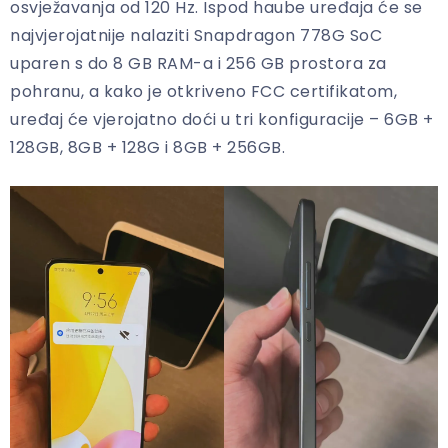
osvježavanja od 120 Hz. Ispod haube uređaja će se
najvjerojatnije nalaziti Snapdragon 778G SoC
uparen s do 8 GB RAM-a i 256 GB prostora za
pohranu, a kako je otkriveno FCC certifikatom,
uređaj će vjerojatno doći u tri konfiguracije – 6GB +
128GB, 8GB + 128G i 8GB + 256GB.