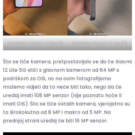
Navodno Xiaomi 12 Lite 5G
Navodno Xiaomi 12 Lite 5G
Što se tiče kamera, pretpostavljalo se da će Xiaomi
12 Lite 5G stići s glavnom kamerom od 64 MP s
podrškom za OIS, no na ovim fotografijama
možemo vidjeti da to neće biti tako, nego da će
uređaj imati 108 MP senzor (nije poznato hoće li
imati OIS). Što se tiče ostalih kamera, vjerojatno su
to širokokutna od 8 MP i makro od 5 MP. Na
prednjoj strani uređaj će biti 16 MP senzor.