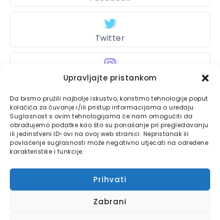
Twitter
Upravljajte pristankom
Instagram
Da bismo pružili najbolje iskustvo, koristimo tehnologije poput
kolačića za čuvanje i/ili pristup informacijama o uređaju.
Suglasnost s ovim tehnologijama će nam omogućiti da
Bajtbox
obrađujemo podatke kao što su ponašanje pri pregledavanju
ili jedinstveni ID-ovi na ovoj web stranici. Nepristanak ili
Linkovi
povlačenje suglasnosti može negativno utjecati na određene
Bajtbox koristi
karakteristike i funkcije.
Globalhost
hosting
Kontaktirajte nas
usluge.
Prihvati
Impressum
Zabrani
Pravila o privatnosti