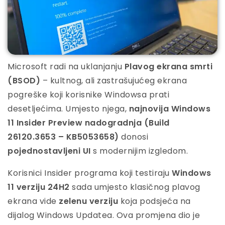
Microsoft radi na uklanjanju
Plavog ekrana smrti
(BSOD)
– kultnog, ali zastrašujućeg ekrana
pogreške koji korisnike Windowsa prati
desetljećima. Umjesto njega,
najnovija Windows
11 Insider Preview nadogradnja (Build
26120.3653 – KB5053658)
donosi
pojednostavljeni UI
s modernijim izgledom.
Korisnici Insider programa koji testiraju
Windows
11 verziju 24H2
sada umjesto klasičnog plavog
ekrana vide
zelenu verziju
koja podsjeća na
dijalog Windows Updatea. Ova promjena dio je