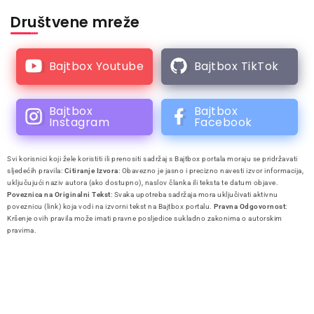
Društvene mreže
Bajtbox Youtube
Bajtbox TikTok
Bajtbox
Bajtbox
Instagram
Facebook
Svi korisnici koji žele koristiti ili prenositi sadržaj s Bajtbox portala moraju se pridržavati
sljedećih pravila:
Citiranje Izvora
: Obavezno je jasno i precizno navesti izvor informacija,
uključujući naziv autora (ako dostupno), naslov članka ili teksta te datum objave.
Poveznica na Originalni Tekst
: Svaka upotreba sadržaja mora uključivati aktivnu
poveznicu (link) koja vodi na izvorni tekst na Bajtbox portalu.
Pravna Odgovornost
:
Kršenje ovih pravila može imati pravne posljedice sukladno zakonima o autorskim
pravima.