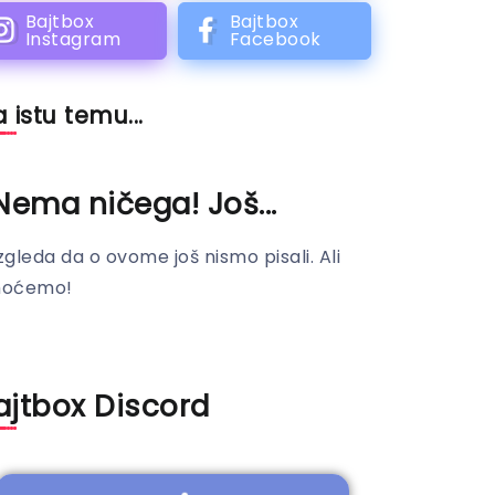
Bajtbox
Bajtbox
Instagram
Facebook
 istu temu...
Nema ničega! Još...
zgleda da o ovome još nismo pisali. Ali
hoćemo!
ajtbox Discord