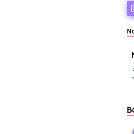
Na
I
B