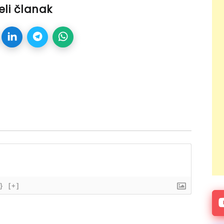
eli članak
}
[+]