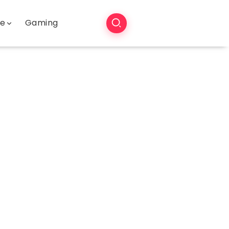
še
Gaming