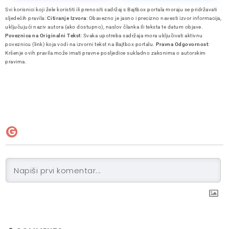
Svi korisnici koji žele koristiti ili prenositi sadržaj s Bajtbox portala moraju se pridržavati
sljedećih pravila:
Citiranje Izvora
: Obavezno je jasno i precizno navesti izvor informacija,
uključujući naziv autora (ako dostupno), naslov članka ili teksta te datum objave.
Poveznica na Originalni Tekst
: Svaka upotreba sadržaja mora uključivati aktivnu
poveznicu (link) koja vodi na izvorni tekst na Bajtbox portalu.
Pravna Odgovornost
:
Kršenje ovih pravila može imati pravne posljedice sukladno zakonima o autorskim
pravima.