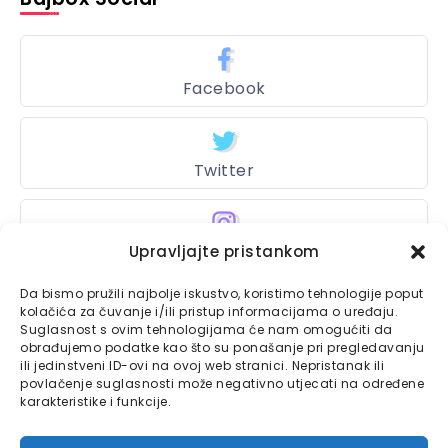
Facebook
Twitter
Instagram
Upravljajte pristankom
Da bismo pružili najbolje iskustvo, koristimo tehnologije poput
kolačića za čuvanje i/ili pristup informacijama o uređaju.
Suglasnost s ovim tehnologijama će nam omogućiti da
Bajtbox
obrađujemo podatke kao što su ponašanje pri pregledavanju
ili jedinstveni ID-ovi na ovoj web stranici. Nepristanak ili
Linkovi
Bajtbox koristi
povlačenje suglasnosti može negativno utjecati na određene
karakteristike i funkcije.
Globalhost
hosting
Kontaktirajte nas
usluge.