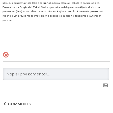
uključujući naziv autora (ako dostupno), naslov članka ili teksta te datum objave.
Poveznica na Originalni Tekst
: Svaka upotreba sadržaja mora uključivati aktivnu
poveznicu (link) koja vodi na izvorni tekst na Bajtbox portalu.
Pravna Odgovornost
:
Kršenje ovih pravila može imati pravne posljedice sukladno zakonima o autorskim
pravima.
0
COMMENTS