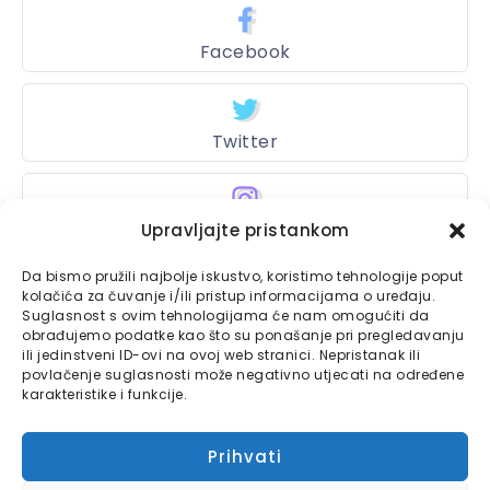
Facebook
Twitter
Upravljajte pristankom
Instagram
Da bismo pružili najbolje iskustvo, koristimo tehnologije poput
kolačića za čuvanje i/ili pristup informacijama o uređaju.
Suglasnost s ovim tehnologijama će nam omogućiti da
Bajtbox
obrađujemo podatke kao što su ponašanje pri pregledavanju
ili jedinstveni ID-ovi na ovoj web stranici. Nepristanak ili
Linkovi
povlačenje suglasnosti može negativno utjecati na određene
Bajtbox koristi
karakteristike i funkcije.
Globalhost
hosting
Kontaktirajte nas
usluge.
Prihvati
Impressum